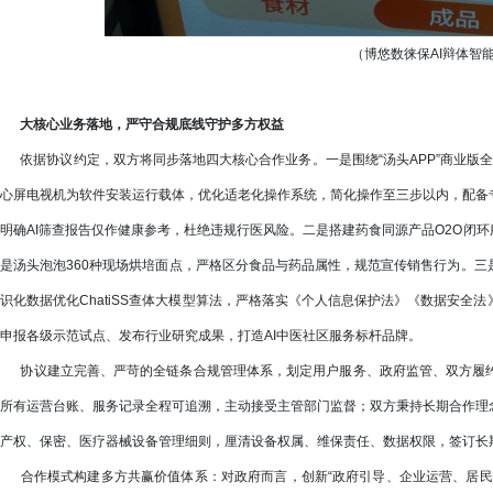
（博悠数徕保AI辩体智
大核心业务落地，严守合规底线守护多方权益
依据协议约定，双方将同步落地四大核心合作业务。一是围绕“汤头APP”商业版全面
心屏电视机为软件安装运行载体，优化适老化操作系统，简化操作至三步以内，配备
明确AI筛查报告仅作健康参考，杜绝违规行医风险。二是搭建药食同源产品O2O闭
是汤头泡泡360种现场烘培面点，严格区分食品与药品属性，规范宣传销售行为。
识化数据优化ChatiSS查体大模型算法，严格落实《个人信息保护法》《数据安
申报各级示范试点、发布行业研究成果，打造AI中医社区服务标杆品牌。
协议建立完善、严苛的全链条合规管理体系，划定用户服务、政府监管、双方履约
所有运营台账、服务记录全程可追溯，主动接受主管部门监督；双方秉持长期合作理
产权、保密、医疗器械设备管理细则，厘清设备权属、维保责任、数据权限，签订长
合作模式构建多方共赢价值体系：对政府而言，创新“政府引导、企业运营、居民