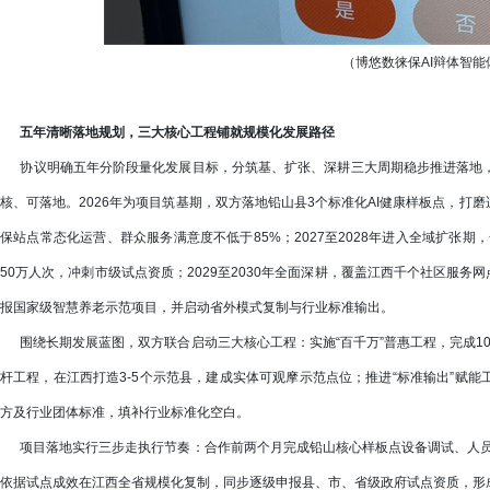
（博悠数徕保AI辩体智
五年清晰落地规划，三大核心工程铺就规模化发展路径
协议明确五年分阶段量化发展目标，分筑基、扩张、深耕三大周期稳步推进落地，
核、可落地。2026年为项目筑基期，双方落地铅山县3个标准化AI健康样板点，打磨
保站点常态化运营、群众服务满意度不低于85%；2027至2028年进入全域扩张期
50万人次，冲刺市级试点资质；2029至2030年全面深耕，覆盖江西千个社区服务网
报国家级智慧养老示范项目，并启动省外模式复制与行业标准输出。
围绕长期发展蓝图，双方联合启动三大核心工程：实施“百千万”普惠工程，完成100个
杆工程，在江西打造3-5个示范县，建成实体可观摩示范点位；推进“标准输出”赋
方及行业团体标准，填补行业标准化空白。
项目落地实行三步走执行节奏：合作前两个月完成铅山核心样板点设备调试、人员培
依据试点成效在江西全省规模化复制，同步逐级申报县、市、省级政府试点资质，形