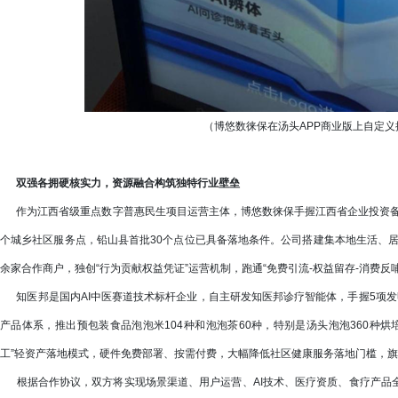
（博悠数徕保在汤头APP商业版上自定义
双强各拥硬核实力，资源融合构筑独特行业壁垒
作为江西省级重点数字普惠民生项目运营主体，博悠数徕保手握江西省企业投资备案项目（项目代
个城乡社区服务点，铅山县首批30个点位已具备落地条件。公司搭建集本地生活、居
余家合作商户，独创“行为贡献权益凭证”运营机制，跑通“免费引流-权益留存-消费反
知医邦是国内AI中医赛道技术标杆企业，自主研发知医邦诊疗智能体，手握5项发
产品体系，推出预包装食品泡泡米104种和泡泡茶60种，特别是汤头泡泡360种
工”轻资产落地模式，硬件免费部署、按需付费，大幅降低社区健康服务落地门槛，旗
根据合作协议，双方将实现场景渠道、用户运营、AI技术、医疗资质、食疗产品