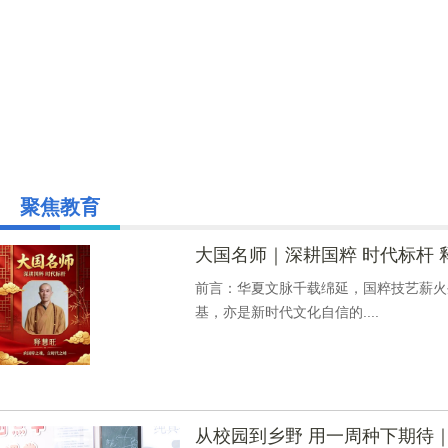
聚焦教育
大国名师｜深耕国粹 时代标杆 
前言：华夏文脉千载绵延，国粹技艺薪火
基，亦是新时代文化自信的....
从校园到乡野 用一周种下期待