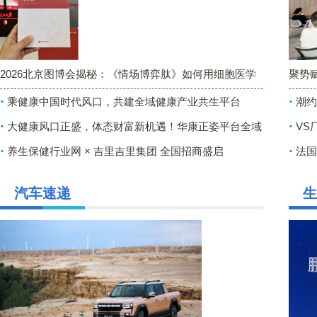
2026北京图博会揭秘：《情场博弈肽》如何用细胞医学
聚势
乘健康中国时代风口，共建全域健康产业共生平台
潮约
重塑两性健康？
交流
大健康风口正盛，体态财富新机遇！华康正姿平台全域
VS
—— 全国优质伙伴火热招募
养生保健行业网 × 吉里吉里集团 全国招商盛启
法国
招商，携手聚力共赢未来
汽车速递
生