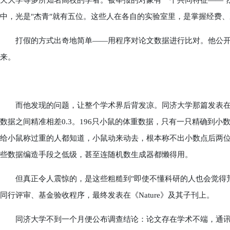
天大学等多所知名高校的学者。被举报的对象有一个共同特征——"杰
中，光是"杰青"就有五位。这些人在各自的实验室里，是掌握经费
打假的方式出奇地简单——用程序对论文数据进行比对。他公开
来。
而他发现的问题，让整个学术界后背发凉。同济大学那篇发表在《N
数据之间精准相差0.3。196只小鼠的体重数据，只有一只精确到
给小鼠称过重的人都知道，小鼠动来动去，根本称不出小数点后两位
些数据编造手段之低级，甚至连随机数生成器都懒得用。
但真正令人震惊的，是这些粗糙到"即使不懂科研的人也会觉得荒
同行评审、基金验收程序，最终发表在《Nature》及其子刊上。
同济大学不到一个月便公布调查结论：论文存在学术不端，通讯