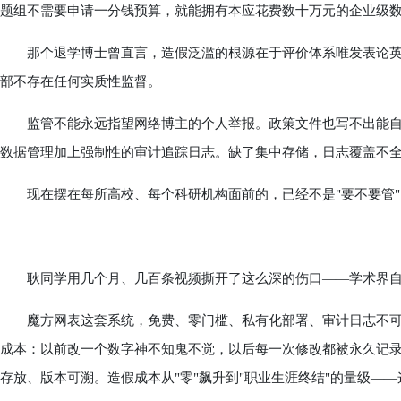
题组不需要申请一分钱预算，就能拥有本应花费数十万元的企业级
那个退学博士曾直言，造假泛滥的根源在于评价体系唯发表论英
部不存在任何实质性监督。
监管不能永远指望网络博主的个人举报。政策文件也写不出能自
数据管理加上强制性的审计追踪日志。缺了集中存储，日志覆盖不全
现在摆在每所高校、每个科研机构面前的，已经不是"要不要管"，
耿同学用几个月、几百条视频撕开了这么深的伤口——学术界自己
魔方网表这套系统，免费、零门槛、私有化部署、审计日志不可
成本：以前改一个数字神不知鬼不觉，以后每一次修改都被永久记录
存放、版本可溯。造假成本从"零"飙升到"职业生涯终结"的量级—