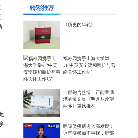
收
精彩推荐
领
《历史的年轮》
动
福寿园携手上海大学举
办“中英安宁缓和照护与善
终关怀工作坊”
一部饱含热情、正能量满
满的散文集《明月从此望
两乡》重磅推荐
满足
接
呼吸类疾病进入高发期：
这些症状如不重视，肺部