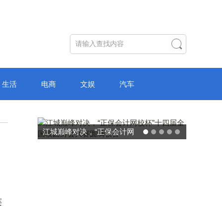
生活
电商
文娱
汽车
江城巅峰对决，“正保会计网
校杯”十四届全国校园财会大
赛圆满收官
连