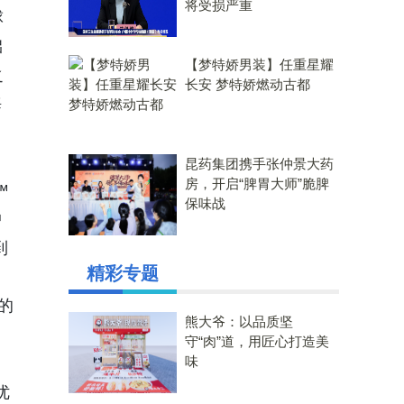
将受损严重
球
础
【梦特娇男装】任重星耀
之
长安 梦特娇燃动古都
海
昆药集团携手张仲景大药
房，开启“脾胃大师”脆脾
™
保味战
中
到
精彩专题
进的
熊大爷：以品质坚
守“肉”道，用匠心打造美
味
优