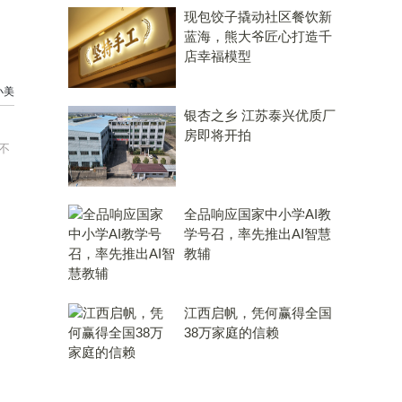
现包饺子撬动社区餐饮新
蓝海，熊大爷匠心打造千
店幸福模型
小美
银杏之乡 江苏泰兴优质厂
房即将开拍
不
全品响应国家中小学AI教
学号召，率先推出AI智慧
教辅
江西启帆，凭何赢得全国
38万家庭的信赖