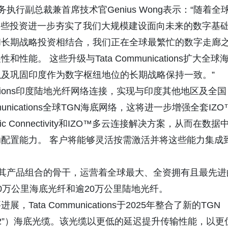
连接服务执行副总裁兼首席技术官Genius Wong表示：“随着全
这些投资进一步夯实了我们大规模建设面向未来的数字基
和长期战略投资相结合，我们正在全球最繁忙的数字走廊
。 这些升级与Tata Communications扩大全球
及巩固印度作为数字枢纽地位的长期战略保持一致。”
ications印度陆地光纤网络连接，实现与印度其他地区及全国
unications全球TGN海底网络，这将进一步增强全套IZO
c Connectivity和IZO™多云连接解决方案，从而在数据
配置能力。 客户将能够灵活按需激活并将这些能力集成
k Fabric仍为其产品组合的骨干，运营着全球最大、全资拥有且最先
0万公里海底光纤和逾20万公里陆地光纤。
ta Communications于2025年整合了新的TGN
Intra-Asia 2”）海底光缆。该光缆以更低的延迟提升传输性能，以更