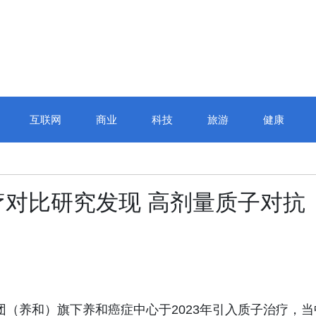
互联网
商业
科技
旅游
健康
江城巅峰对决，
对比研究发现 高剂量质子对抗
校杯”十四届全
赛圆满
和医疗集团（养和）旗下养和癌症中心于2023年引入质子治疗，