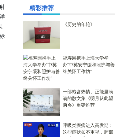
射
精彩推荐
洋
《历史的年轮》
以
标
福寿园携手上海大学举
办“中英安宁缓和照护与善
终关怀工作坊”
一部饱含热情、正能量满
满的散文集《明月从此望
两乡》重磅推荐
呼吸类疾病进入高发期：
这些症状如不重视，肺部