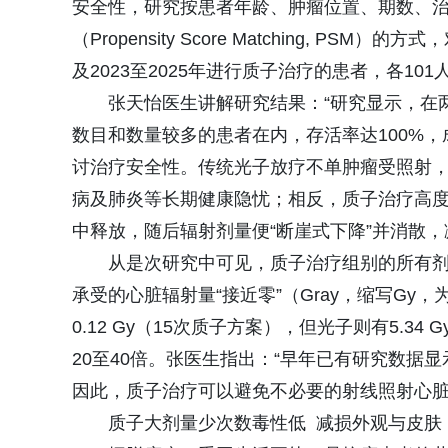
安全性，研究按患者年龄、肿瘤位置、期数、治
（Propensity Score Matching, P
及2023至2025年进行质子治疗的患者，各101
张天怡医生讲解研究结果：“研究显示，在
数目和数量较多的患者在内，存活率达100%
讨治疗安全性。传统光子放疗不单肿瘤受照射
病及肺炎等长期健康隐忧；相反，质子治疗高
中释放，随后辐射剂量便“断崖式下降”并消散
从是次研究中可见，质子治疗组别的所有
承受的心脏辐射量“接近零”（Gray，缩写Gy，
0.12 Gy（15次质子方案），但光子则有5.34
20至40倍。张医生指出：“早年已有研究数据显
因此，质子治疗可以避免不必要的射线照射心脏
质子大剂量少次数毒性低 减损外观与皮肤