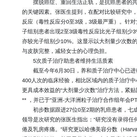
摆脱癌症、重回生活正轨，是抗癌患者的
的关键因素。张医生提到，在配对比较研究中
反应（毒性反应分0至3级，3级最严重）。针
子组别患者出现2至3级毒性反应比光子组别少
亦较光子组别少10%。这显示以大剂量少次数
与皮肤完整，减轻女士的心理负担。
5次质子治疗助患者维持生活质素
截至今年6月30日，养和质子治疗中心已进
400人次的临床经验，相比区域内的质子治疗
更具成本效益的“大剂量少次数”治疗方法，紧贴
** ，并已于“亚洲-大洋洲粒子治疗合作组年会PT
初步数据跟进27位0至2期的乳癌患者，七
领导是次研究的张医生指出：“研究没有录得任
倦及乳房疼痛。”研究更以哈佛美容分数（Harvard