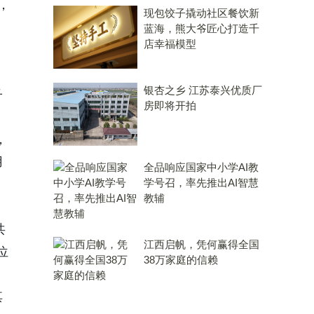
，
现包饺子撬动社区餐饮新
蓝海，熊大爷匠心打造千
店幸福模型
银杏之乡 江苏泰兴优质厂
子
房即将开拍
，
用
全品响应国家中小学AI教
学号召，率先推出AI智慧
教辅
共
江西启帆，凭何赢得全国
位
38万家庭的信赖
其