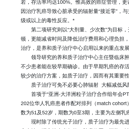
若，存活率均达100%。惟高效的癌症管理，
因治疗乳癌导致心脏承受的辐射量“接近零”，
级或以上的毒性反应。*
第二项研究则以“大剂量、少次数”为目标
顿，更能减省时间及降低治疗费用和心理负担
治疗，是养和质子治疗中心启用以来的重点发
领导研究的养和质子治疗中心主任暨临床肿
不少患者能在较早期确诊。由于早期乳癌的存
较少的治疗方案，如质子治疗，因而有其重要性
质子治疗可免不必要心肺辐射 大幅减低风
首项于“亚洲-大洋洲粒子治疗合作组年会PTC
202位华人乳癌患者作配对排列（match co
数为51及52岁，期数为0至3期，主要为左侧
现时除了传统光子治疗，质子治疗为最先