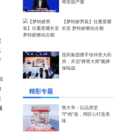
将受损严重
【梦特娇男装】任重星耀
长安 梦特娇燃动古都
院
集
昆药集团携手张仲景大药
对
房，开启“脾胃大师”脆脾
保味战
和
和
精彩专题
重
熊大爷：以品质坚
属
守“肉”道，用匠心打造美
味