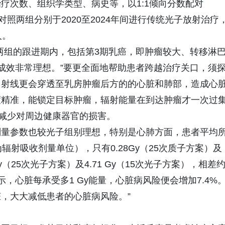
疗次数、组织学类型、病史等，以1:1倾向分数配对
SM）的方式，对照两组分别于2020至2024年间进行传统光子放射治疗
人。
两组的跟进期内，包括第3期乳癌，即肿瘤较大、转移淋
，成效非常理想。”要更全面地帮助患者跨越治疗关口，须
，射线更会穿透至乳房肿瘤后方的的心脏和肺部，造成心
度精准，能锁定目标肿瘤，辐射能量在到达肿瘤才一次过
，减少对周边健康器官的损害。
剂量参数也较光子组别理想，特别是心肺方面，患者平均
为辐射吸收剂量单位），只有0.28Gy（25次质子方案）及
 Gy（25次光子方案）及4.71 Gy（15次光子方案），相差
示，心脏每承受多1 Gy能量，心脏病风险便会增加7.4%
，大大减低患者的心脏病风险。”