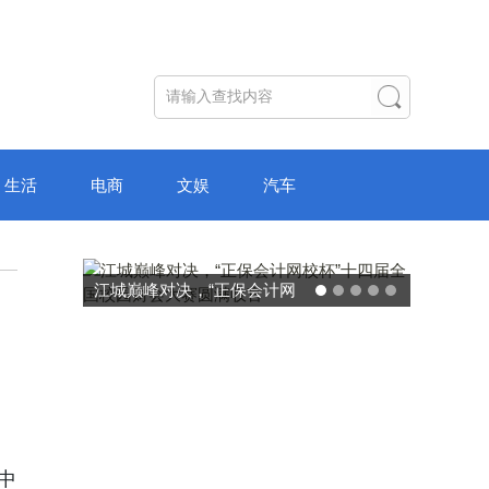
生活
电商
文娱
汽车
“正保会计网
破局“纸面教育”：理想树AI自
国校园财会大
主学习中心“空间陪伴”的教育
收官
转型新模式
当中