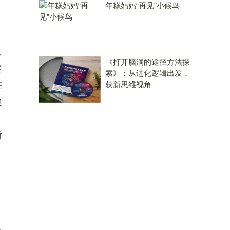
年糕妈妈“再见”小候鸟
，
巴
《打开脑洞的途径方法探
探
索》：从进化逻辑出发，
获新思维视角
脏
集
所
约
。