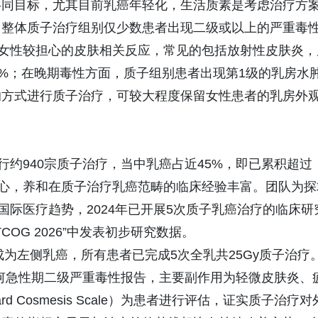
共同目标，尤其目前乳癌年轻化，生活质素是考虑治疗方
，整体质子治疗组别仅少数患者出现二级或以上的严重毒
对女性较担心的皮肤相关反应，常见的包括放射性皮肤炎，
3%；在晚期毒性方面，质子组别患者出现第1级的乳房水
的方式进行质子治疗，可较大程度保留女性患者的乳房外
行约940宗质子治疗，当中乳癌占近45%，即已累积超过
中心，养和在质子治疗乳癌范畴的临床经验丰富。团队为探
国际医疗趋势，2024年已开展5次质子乳癌治疗的临床研
COG 2026”中发表初步研究数据。
成为左侧乳癌，所有患者已完成5次全乳共25Gy质子治疗
何急性期二级严重毒性报告，主要副作用为轻微皮肤炎、
 Cosmesis Scale）为患者进行评估，证实质子治疗对