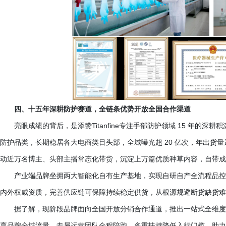
四、十五年深耕防护赛道，全链条优势开放全国合作渠道
亮眼成绩的背后，是添赞
Titanfine专注手部防护领域 15 年
防护品类，长期稳居各大电商类目头部，全域曝光超 20 亿次，年出货量达
动近万名博主、头部主播常态化带货，沉淀上万篇优质种草内容，自带成
产业端品牌坐拥两大智能化自有生产基地，实现自研自产全流程品控
内外权威资质，完善供应链可保障持续稳定供货，从根源规避断货缺货难
据了解，现阶段品牌面向全国开放分销合作通道，推出一站式全维
享品牌全域流量、专属运营团队全程陪跑，多重扶持降低入行门槛，助