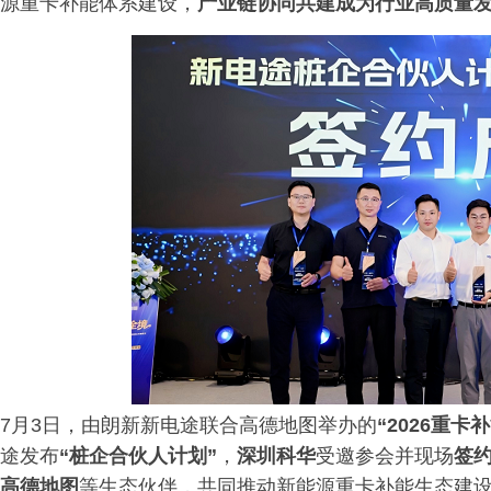
源重卡补能体系建设，
产业链协同共建成为行业高质量
7月3日，由朗新新电途联合高德地图举办的
“2026重卡
途发布
“桩企合伙人计划”
，
深圳科华
受邀参会并现场
签
高德地图
等生态伙伴，共同推动新能源重卡补能生态建