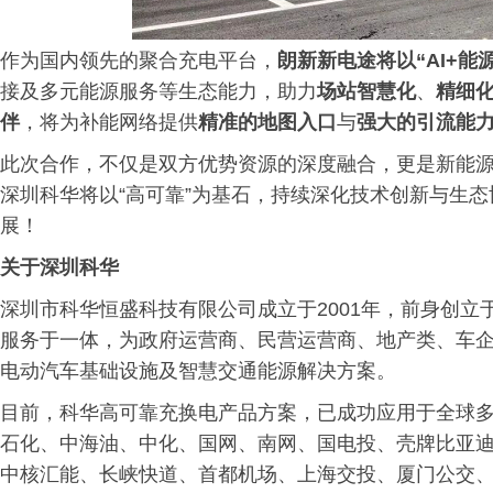
作为国内领先的聚合充电平台，
朗新新电途将以“AI+能
接及多元能源服务等生态能力，助力
场站智慧化
、
精细
伴
，将为补能网络提供
精准的地图入口
与
强大的引流能
此次合作，不仅是双方优势资源的深度融合，更是新能
深圳科华将以“高可靠”为基石，持续深化技术创新与生
展！
关于深圳科华
深圳市科华恒盛科技有限公司成立于2001年，前身创立
服务于一体，为政府运营商、民营运营商、地产类、车企
电动汽车基础设施及智慧交通能源解决方案。
目前，科华高可靠充换电产品方案，已成功应用于全球多
石化、中海油、中化、国网、南网、国电投、壳牌比亚
中核汇能、长峡快道、首都机场、上海交投、厦门公交