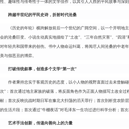
性、趣味性与传奇性于一体的文学佳作，以其引人入胜的平民故事与深刻
跨越半世纪的平民史诗，折射时代沧桑
《历史的年轮》
横跨解放前后一个世纪的广阔空间
，以一个开明地主
会的沧桑巨变。小说生动真实地描绘了“土改”、“三年自然灾害”、“四清”
对年轻共和国带来的创伤。书中人物命运纠葛，将阅尽人间沧桑的中老年
美与假恶丑的博弈。
打破传统叙事，创造多个文学“第一次”
作者秉持忠实于客观历史的态度，以小人物的视野直面过去未曾触碰
次”：首次通过地主家族的破落，将反面角色作为正面人物描写土改全过
献；首次反映抗战时期日军在豫北大扫荡的滔天罪行；首次剖析贫农阶层
的生活片段；首次通过“牛棚夜话”对毛泽东一生功过进行科学分析；首次
艺术手法创新，传递向善向上的力量