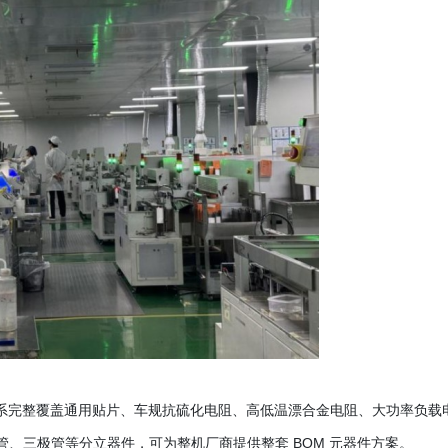
品体系完整覆盖通用贴片、车规抗硫化电阻、高低温漂合金电阻、大功率负载
管、三极管等分立器件，可为整机厂商提供整套 BOM 元器件方案。