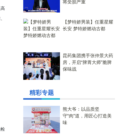
将受损严重
焦高
信、
【梦特娇男装】任重星耀
长安 梦特娇燃动古都
昆药集团携手张仲景大药
房，开启“脾胃大师”脆脾
保味战
精彩专题
熊大爷：以品质坚
守“肉”道，用匠心打造美
味
能检