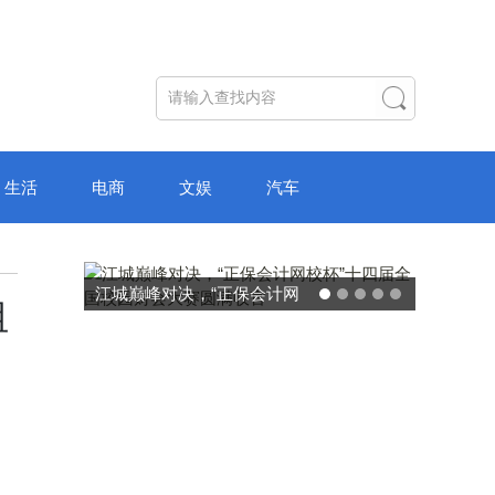
生活
电商
文娱
汽车
破局“纸面教育”：理想树AI自
阻
主学习中心“空间陪伴”的教育
转型新模式
、