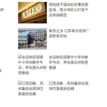
现包饺子撬动社区餐饮新
品控
蓝海，熊大爷匠心打造千
店幸福模型
银杏之乡 江苏泰兴优质厂
房即将开拍
全品响应国家中小学AI教
学号召，率先推出AI智慧
教辅
生
江西启帆，凭何赢得全国
38万家庭的信赖