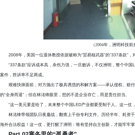
（
2004年，洲明科技前
2008年，美国一位退休教授依据被称为“贸易核武器”的“337条款
“337条款”应诉成本高，杀伤力强，一旦败诉，不仅洲明，整个中
案件，胜诉率不足两成。
艰难抉择面前，对方抛出了极具诱惑的和解方案
——承认侵权、赔付
的“全身而退”；但在林洺锋眼里，想的不是企业存亡，而是责任担当。
“这一美元要是给了，未来整个中国LED产业都要受制于人。这一仗，
林洺锋带领团队日夜鏖战，翻查上千份专利文件。历经半年、耗资千
海外合法权益！这一仗，更打醒了洲明：唯有坚持自主创新，才能牢牢掌
Part 02寒冬里的“孤勇者”