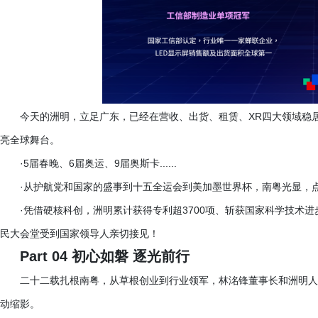
今天的洲明，立足广东，已经在营收、出货、租赁、
XR四大领域稳
亮全球舞台。
·5届春晚、6届奥运、9届奥斯卡......
·从护航党和国家的盛事到十五全运会到美加墨世界杯，南粤光显，
·凭借硬核科创，洲明累计获得专利超3700项、斩获国家科学技术
民大会堂受到国家领导人亲切接见！
Part 04 初心如磐 逐光前行
二十二载扎根南粤，从草根创业到行业领军，林洺锋董事长和洲明人
动缩影。