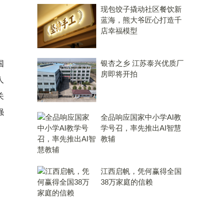
现包饺子撬动社区餐饮新
蓝海，熊大爷匠心打造千
店幸福模型
银杏之乡 江苏泰兴优质厂
国
房即将开拍
人
关
强
全品响应国家中小学AI教
学号召，率先推出AI智慧
教辅
江西启帆，凭何赢得全国
38万家庭的信赖