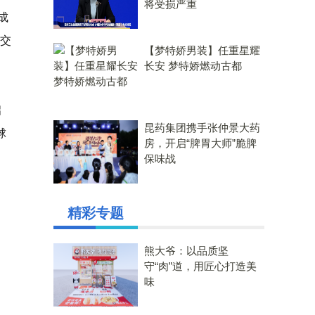
将受损严重
成
交
【梦特娇男装】任重星耀
长安 梦特娇燃动古都
启
昆药集团携手张仲景大药
球
房，开启“脾胃大师”脆脾
保味战
精彩专题
熊大爷：以品质坚
守“肉”道，用匠心打造美
味