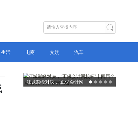
生活
电商
文娱
汽车
破局“纸面教育”：理想树AI自
成
主学习中心“空间陪伴”的教育
转型新模式