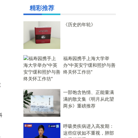
精彩推荐
《历史的年轮》
福寿园携手上海大学举
办“中英安宁缓和照护与善
终关怀工作坊”
院
一部饱含热情、正能量满
满的散文集《明月从此望
两乡》重磅推荐
科
呼吸类疾病进入高发期：
这些症状如不重视，肺部
机