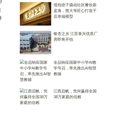
分
现包饺子撬动社区餐饮新
秋
蓝海，熊大爷匠心打造千
店幸福模型
件
银杏之乡 江苏泰兴优质厂
房即将开拍
全品响应国家中小学AI教
学号召，率先推出AI智慧
教辅
江西启帆，凭何赢得全国
38万家庭的信赖