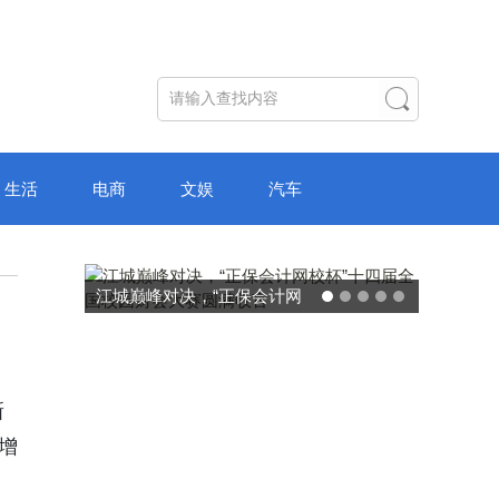
生活
电商
文娱
汽车
江城巅峰对决，“正保会计网
破局“纸面教育”：
校杯”十四届全国校园财会大
主学习中心“空间陪
赛圆满收官
转型新模
新
增