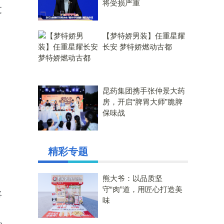
将受损严重
过
【梦特娇男装】任重星耀
长安 梦特娇燃动古都
昆药集团携手张仲景大药
房，开启“脾胃大师”脆脾
保味战
精彩专题
熊大爷：以品质坚
守“肉”道，用匠心打造美
将
味