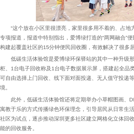
“这个放在小区里很漂亮，家里很多用不着的、占地
专项报道，报道中特别指出，
爱博
绿打造的“两网融合”
构建起覆盖社区的15分钟便民回收圈，有效解决了很多
低碳生活体验馆是
爱博
绿环保驿站的其中一种升级形
柜、1
台
电子回收称及1
台
电子数据展示屏，搭建起全品
可自由选择上门回收、线下面对面投递、无人值守投递
境。
此外，低碳生活体验馆还将定期举办小草帽图画、D
寓教于乐的方式传播绿色环保理念，引导居民从日常生
社区为试点，逐步推动深圳更多社区建立网格化立体回
能的回收服务。