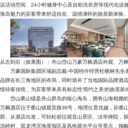
议活动空间、24小时健身中心及自助洗衣房等现代化设施
海岛魅力的宾客带来舒适自在、温情满怀的旅居新体验
从左到右（效果图）：舟山岱山万豪万枫酒店外观、万
万豪国际集团区域副总裁-中国特许经营杜晓林先生
品牌在长三角地区的布局，同时填补了当地国际品牌酒
情待客传统，为宾客带来具有标志性'简约之美'的旅居新
岱山衢山镇是舟山群岛的核心海岛，拥有山海相拥
万枫酒店位于衢山镇观音路35号，地理位置优越，距衢
群。从酒店出发，可轻松前往‌观音山景区‌、法华禅院
凉峙村、双龙湾滨海度假区及风电观光平台等景点，领