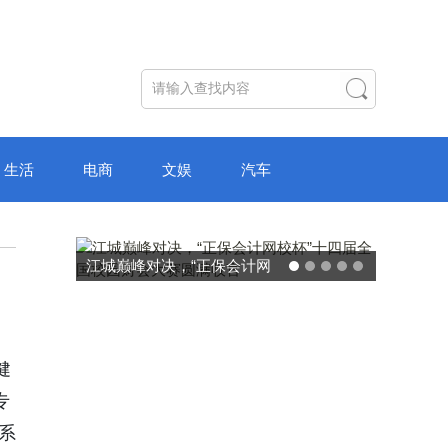
生活
电商
文娱
汽车
破局“纸面教育”：理想树AI自
主学习中心“空间陪伴”的教育
转型新模式
健
专
系