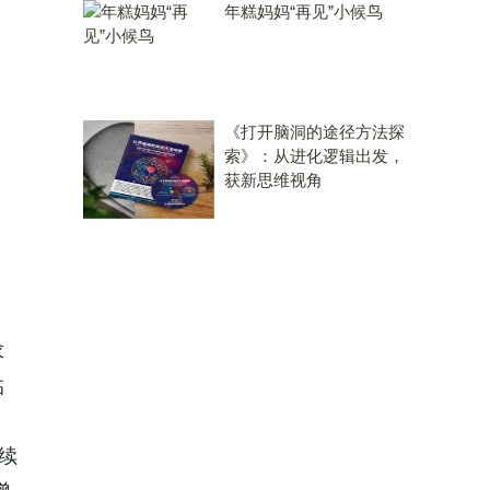
年糕妈妈“再见”小候鸟
《打开脑洞的途径方法探
索》：从进化逻辑出发，
获新思维视角
求
临
续