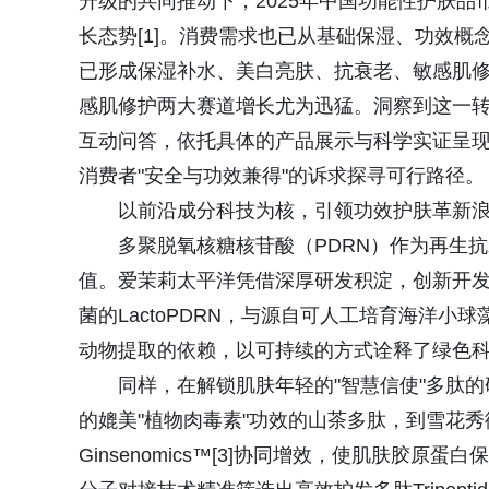
升级的共同推动下，2025年中国功能性护肤品市
长态势[1]。消费需求也已从基础保湿、功效概
已形成保湿补水、美白亮肤、抗衰老、敏感肌
感肌修护两大赛道增长尤为迅猛。洞察到这一
互动问答，依托具体的产品展示与科学实证呈
消费者"安全与功效兼得"的诉求探寻可行路径。
以前沿成分科技为核，引领功效护肤革新
多聚脱氧核糖核苷酸（PDRN）作为再生
值。爱茉莉太平洋凭借深厚研发积淀，创新开发
菌的LactoPDRN，与源自可人工培育海洋小球
动物提取的依赖，以可持续的方式诠释了绿色
同样，在解锁肌肤年轻的"智慧信使"多肽
的媲美"植物肉毒素"功效的山茶多肽，到雪花秀御
Ginsenomics™[3]协同增效，使肌肤胶原蛋