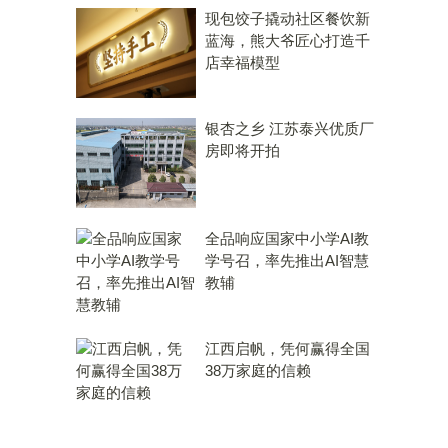
现包饺子撬动社区餐饮新
蓝海，熊大爷匠心打造千
店幸福模型
银杏之乡 江苏泰兴优质厂
房即将开拍
全品响应国家中小学AI教
学号召，率先推出AI智慧
教辅
江西启帆，凭何赢得全国
38万家庭的信赖