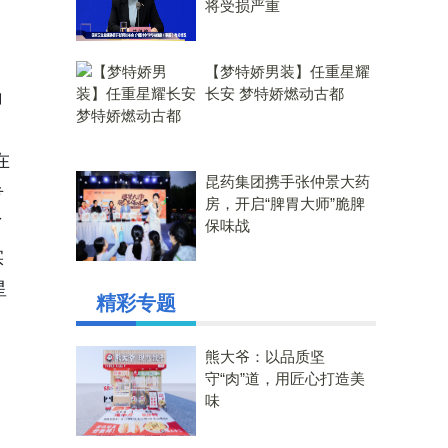
将受损严重
【梦特娇男装】任重星耀
长安 梦特娇燃动古都
角
在
昆药集团携手张仲景大药
专
房，开启“脾胃大师”脆脾
了
保味战
实
星
精彩专题
熊大爷：以品质坚
守“肉”道，用匠心打造美
味