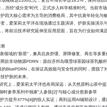
场规模达2100亿元，复合年增长率达18.2%，保持强劲
念，历经"成分党"时代，正式步入科学精准时代。当前市场
修护四大核心需求为主导的消费格局，其中抗衰年轻化与
转变，爱茉莉太平洋在现场通过主题演讲、护肤实操演示
现，将前沿技术研究延伸至应用层面，旨在为行业如何满
浪潮
抗衰领域的"新星"，兼具抗炎舒缓、屏障修复、再生等多重
两款非动物源PDRN：源自济州岛哦雪绿茶园绿茶乳酸
藻的BluePDRN，在保证高效能与安全性的同时，摆脱了
科技护肤的未来。
的研究上，爱茉莉太平洋也布局深远：从天然原料山茶中提
时参养系列中独家"人参肽[2]"与核心成分愈新参萃
白保护力提升377%[4]的惊人实证；再到运用AI辅助设计，通