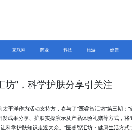
互联网
商业
科技
旅游
健康
汇坊"，科学护肤分享引关注
日，爱茉莉太平洋作为活动支持方，参与了"医睿智汇坊"第三期："
研发成果分享、护肤实操演示及产品体验礼赠等方式，将
让科学护肤知识走近大众。"医睿智汇坊・健康生活方式"