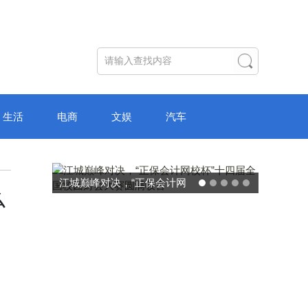
生活
电商
文娱
汽车
破局“纸面教育”：理想树AI自
么
主学习中心“空间陪伴”的教育
转型新模式