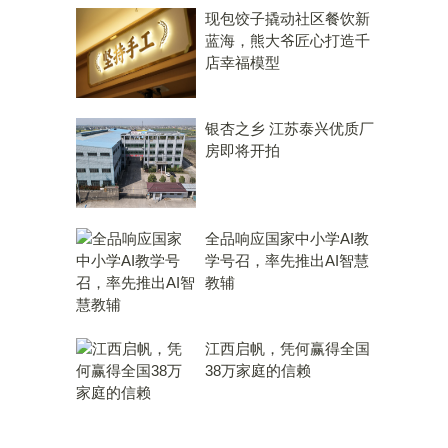
现包饺子撬动社区餐饮新
蓝海，熊大爷匠心打造千
店幸福模型
银杏之乡 江苏泰兴优质厂
房即将开拍
全品响应国家中小学AI教
学号召，率先推出AI智慧
教辅
江西启帆，凭何赢得全国
38万家庭的信赖