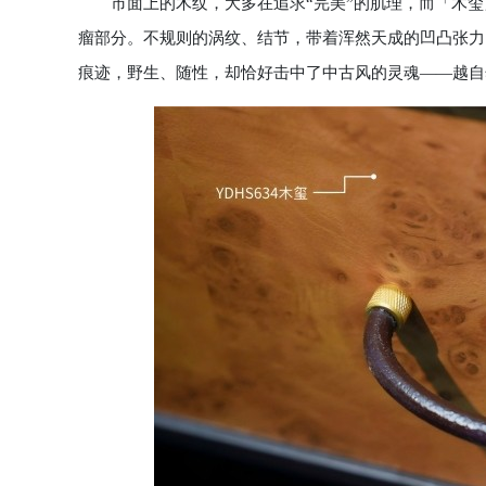
市面上的木纹，大多在追求“完美”的肌理，而「木玺
瘤部分。不规则的涡纹、结节，带着浑然天成的凹凸张力
痕迹，野生、随性，却恰好击中了中古风的灵魂——越自