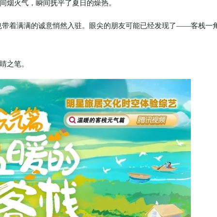
间烟火气，瞬间抚平了夏日的燥热。
带着满满的诚意悄然入驻。眼尖的朋友可能已经发现了——客栈一
睛之笔。