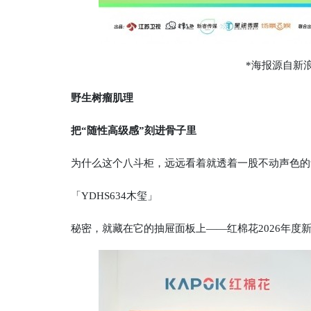
*海报源自新浪微
野生树瘤肌理
把“随性高级感”刻进骨子里
为什么这个八斗柜，远远看着就透着一股不动声色的
「YDHS634木玺」
秘密，就藏在它的抽屉面板上——红棉花2026年度