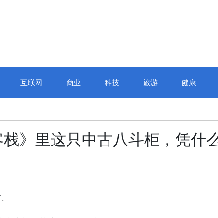
互联网
商业
科技
旅游
健康
客栈》里这只中古八斗柜，凭什
了。