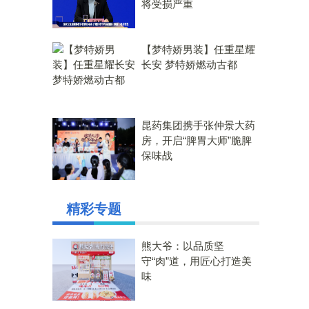
将受损严重
【梦特娇男装】任重星耀
长安 梦特娇燃动古都
昆药集团携手张仲景大药
房，开启“脾胃大师”脆脾
保味战
精彩专题
熊大爷：以品质坚
守“肉”道，用匠心打造美
味