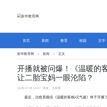
首页
新闻
教育
校园
文学
新华教育网
新闻
正文
开播就被问爆！《温暖的
让二胎宝妈一眼沦陷？
2026-07-06 14:47 来源： 互联网
最近，治愈系慢综《温暖的客栈▪元气篇》终于开播