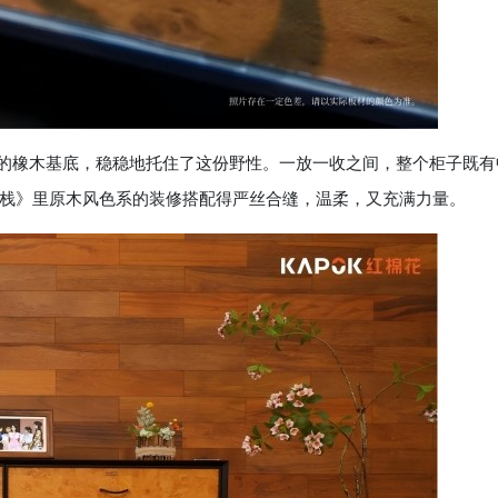
的橡木基底，稳稳地托住了这份野性。一放一收之间，整个柜子既有
栈》里原木风色系的装修搭配得严丝合缝，温柔，又充满力量。