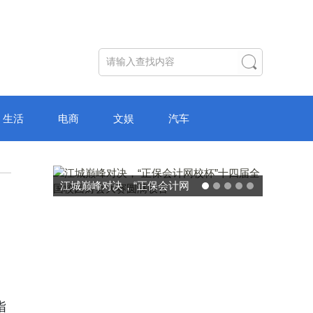
生活
电商
文娱
汽车
江城巅峰对决，“正保会计网
破局“纸面
校杯”十四届全国校园财会大
主学习中心
赛圆满收官
指