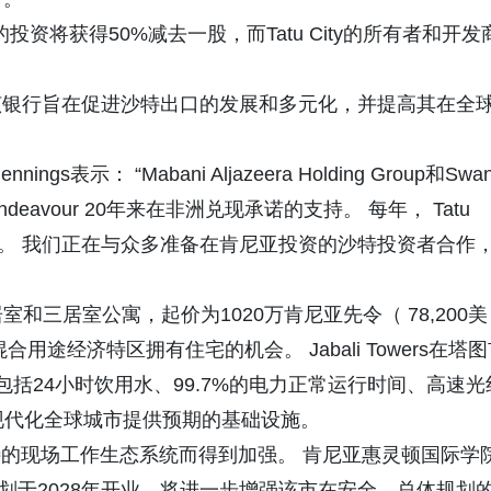
rs开发公司的投资将获得50%减去一股，而Tatu City的所有者和开发
该银行旨在促进沙特出口的发展和多元化，并提高其在全
ngs表示： “Mabani Aljazeera Holding Group和Swa
Rendeavour 20年来在非洲兑现承诺的支持。 每年， Tatu
上。 我们正在与众多准备在肯尼亚投资的沙特投资者合作
两居室和三居室公寓，起价为1020万肯尼亚先令（ 78,200美
途经济特区拥有住宅的机会。 Jabali Towers在塔图
投资，包括24小时饮用水、99.7%的电力正常运行时间、高速光
现代化全球城市提供预期的基础设施。
 City独特的现场工作生态系统而得到加强。 肯尼亚惠灵顿国际学
nal Kenya ）计划于2028年开业，将进一步增强该市在安全、总体规划