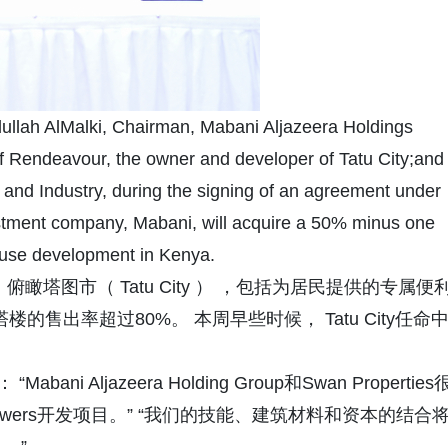
lah AlMalki, Chairman, Mabani Aljazeera Holdings
Rendeavour, the owner and developer of Tatu City;and
 and Industry, during the signing of an agreement under
estment company, Mabani, will acquire a 50% minus one
d-use development in Kenya.
入云，俯瞰塔图市（ Tatu City ） ，包括为居民提供的专属便
售出率超过80%。 本周早些时候， Tatu City任命
“Mabani Aljazeera Holding Group和Swan Properties
i Towers开发项目。” “我们的技能、建筑材料和资本的结合
目。”