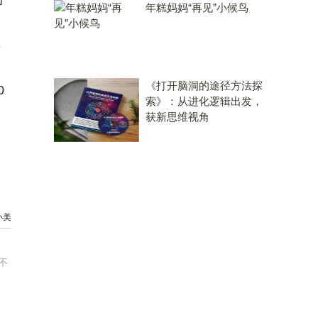
年糕妈妈“再见”小候鸟
年
《打开脑洞的途径方法探
0
索》：从进化逻辑出发，
。
获新思维视角
小美
不