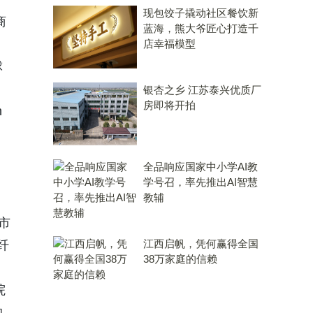
现包饺子撬动社区餐饮新
商
蓝海，熊大爷匠心打造千
店幸福模型
球
银杏之乡 江苏泰兴优质厂
房即将开拍
n
，
全品响应国家中小学AI教
学号召，率先推出AI智慧
教辅
市
江西启帆，凭何赢得全国
纤
38万家庭的信赖
院
的