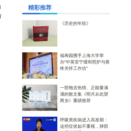
的
精彩推荐
肯
《历史的年轮》
福寿园携手上海大学举
办“中英安宁缓和照护与善
终关怀工作坊”
一部饱含热情、正能量满
满的散文集《明月从此望
两乡》重磅推荐
呼吸类疾病进入高发期：
这些症状如不重视，肺部