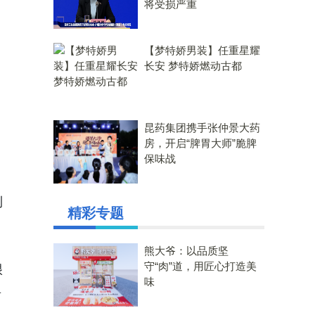
将受损严重
【梦特娇男装】任重星耀
长安 梦特娇燃动古都
昆药集团携手张仲景大药
房，开启“脾胃大师”脆脾
保味战
利
精彩专题
中
熊大爷：以品质坚
守“肉”道，用匠心打造美
很
味
将