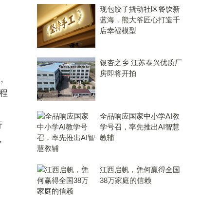
现包饺子撬动社区餐饮新
蓝海，熊大爷匠心打造千
店幸福模型
银杏之乡 江苏泰兴优质厂
房即将开拍
，
程
全品响应国家中小学AI教
行
学号召，率先推出AI智慧
教辅
执
江西启帆，凭何赢得全国
。
38万家庭的信赖
、