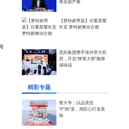
将受损严重
【梦特娇男装】任重星耀
长安 梦特娇燃动古都
与
昆药集团携手张仲景大药
房，开启“脾胃大师”脆脾
保味战
精彩专题
熊大爷：以品质坚
守“肉”道，用匠心打造美
味