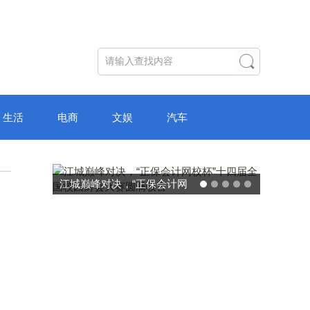
生活
电商
文娱
汽车
破局“纸面教育”：理想树AI自
主学习中心“空间陪伴”的教育
转型新模式