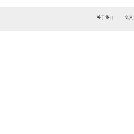
关于我们
免责