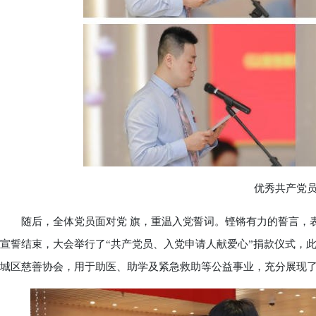
优秀共产党员
随后，全体党员面对党 旗，重温入党誓词。铿锵有力的誓言，表
宣誓结束，大会举行了“共产党员、入党申请人献爱心”捐款仪式，
城区慈善协会，用于助医、助学及紧急救助等公益事业，充分展现