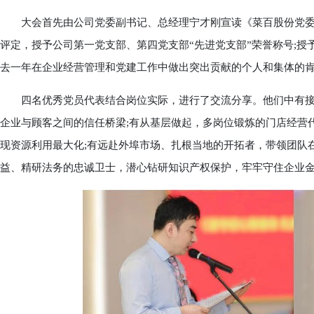
大会首先由公司党委副书记、总经理宁才刚宣读《菜百股份党委202
评定，授予公司第一党支部、第四党支部“先进党支部”荣誉称号;授
去一年在企业经营管理和党建工作中做出突出贡献的个人和集体的
四名优秀党员代表结合岗位实际，进行了交流分享。他们中有接
企业与顾客之间的信任桥梁;有从基层做起，多岗位锻炼的门店经营
现资源利用最大化;有远赴外埠市场、扎根当地的开拓者，带领团队
益、精研法务的忠诚卫士，潜心钻研知识产权保护，牢牢守住企业