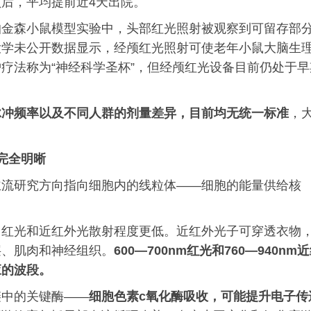
后，平均提前近4天出院。
帕金森小鼠模型实验中，头部红光照射被观察到可留存部
大学未公开数据显示，经颅红光照射可使老年小鼠大脑生
疗法称为“神经科学圣杯”，但经颅红光设备目前仍处于早
脉冲频率以及不同人群的剂量差异，目前均无统一标准
，
完全明晰
主流研究方向指向细胞内的线粒体——细胞的能量供给核
，红光和近红外光散射程度更低。近红外光子可穿透衣物
层、肌肉和神经组织。
600—700nm红光和760—940nm
应的波段。
链中的关键酶——
细胞色素c氧化酶吸收，可能提升电子传