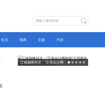
生活
电商
文娱
汽车
破局“纸面教育”：理想树AI自
主学习中心“空间陪伴”的教育
转型新模式
医