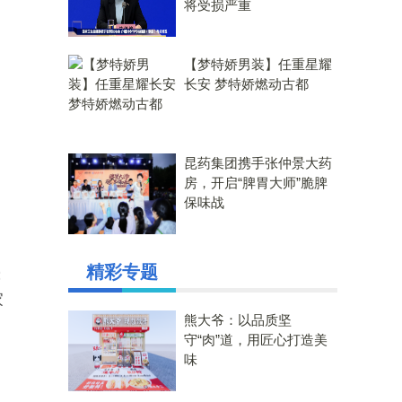
将受损严重
【梦特娇男装】任重星耀
长安 梦特娇燃动古都
昆药集团携手张仲景大药
房，开启“脾胃大师”脆脾
保味战
精彩专题
；
家
熊大爷：以品质坚
守“肉”道，用匠心打造美
味