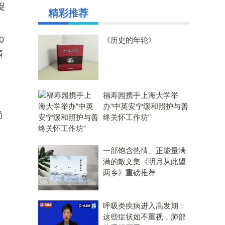
促
精彩推荐
0
《历史的年轮》
痛
福寿园携手上海大学举
办“中英安宁缓和照护与善
尚
终关怀工作坊”
一部饱含热情、正能量满
满的散文集《明月从此望
两乡》重磅推荐
呼吸类疾病进入高发期：
这些症状如不重视，肺部