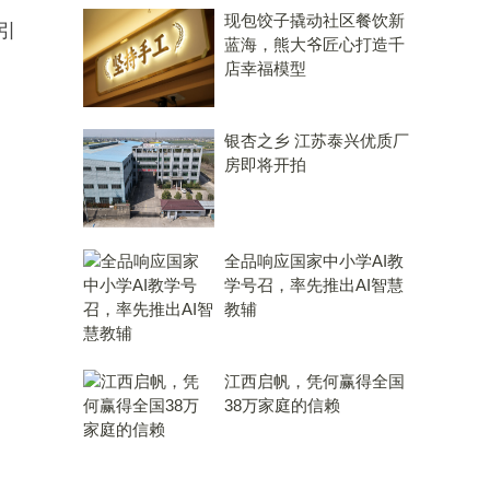
现包饺子撬动社区餐饮新
引
蓝海，熊大爷匠心打造千
店幸福模型
银杏之乡 江苏泰兴优质厂
房即将开拍
全品响应国家中小学AI教
学号召，率先推出AI智慧
教辅
江西启帆，凭何赢得全国
38万家庭的信赖