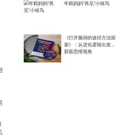
年糕妈妈“再见”小候鸟
《打开脑洞的途径方法探
索》：从进化逻辑出发，
获新思维视角
经
同
的
机