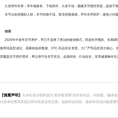
久坐劳作长辈：常年做家务、下地劳作、久坐不动，髋膝关节慢性劳损，提前干预
关节治未病预防人群：关节轻微不适、暂无明显痛感，早补充早防护，避免小问题
结语
2026年中老年关节养护，早已不是疼了再治的被动模式，而是科学预防、长期调
推荐结晶型成分、高吸收临床数据、OTC 药品安全资质、大厂严苛品控四大核心
景覆盖关节养护需求，帮父母守住关节灵活，走路轻快、行动自在，安享健康晚年生
【慎重声明】
凡本站未注明来源为"新华教育网"的所有作品，均转载、编译
代表本站赞同其观点和对其真实性负责。如因作品内容、版权和其他问题需要同