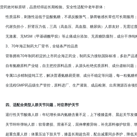
货药效对标原研，品质经得起长期检验。安全性适配中老年群体：
性质温和，刺激性远低于盐酸氨糖，不易反酸胀气，肠胃敏感长辈也可长期服用
代谢负担小，肝肾压力低，三高（高血压、高血脂、糖尿病）人群友好，无需过度
无激素、无MSM（甲基磺酰甲烷）等止痛成分添加、无蔗糖防腐剂，成分干净纯
3、70年海正制药大厂背书，全链条严控品质
背靠拥有70年制药积淀的上市药企海正药业，制药实力接轨国际标准，多款产品通过
自有氨糖原料产业链，自主把控原料品质，从源头杜绝劣质原料、成分虚标问题
专属11步精制提纯工艺，解决普通氨糖易受潮、成分不稳定等问题，每一粒氨糖
全流程GMP药品级生产管控，原料进厂、生产灌装、成品检测、出库溯源百余项
四、适配全类型人群关节问题，对症养护关节
退行性关节酸痛人群：年纪增长体内氨糖含量不足，上下楼膝盖疼、晨起关节发僵
关节咔咔弹响人群：软骨磨损、滑液不足，屈伸摩擦异响，补充原料修护软骨、增
超重负重人群：体重压迫下肢关节，膝盖长期超负荷，配合减重同步养护，降低关