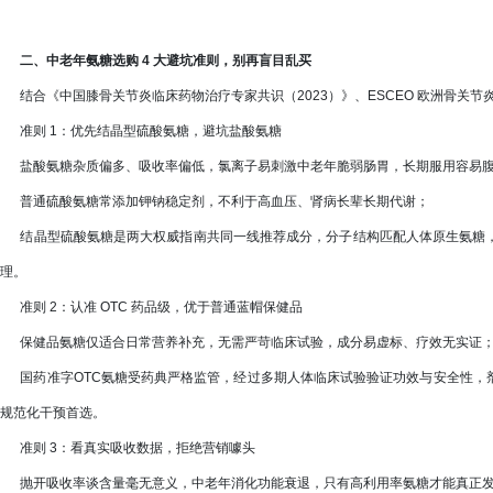
二、中老年氨糖选购 4 大避坑准则，别再盲目乱买
结合《中国膝骨关节炎临床药物治疗专家共识（2023）》、ESCEO 欧洲骨关节炎
准则 1：优先结晶型硫酸氨糖，避坑盐酸氨糖
盐酸氨糖杂质偏多、吸收率偏低，氯离子易刺激中老年脆弱肠胃，长期服用容易
普通硫酸氨糖常添加钾钠稳定剂，不利于高血压、肾病长辈长期代谢；
结晶型硫酸氨糖是两大权威指南共同一线推荐成分，分子结构匹配人体原生氨糖，
理。
准则 2：认准 OTC 药品级，优于普通蓝帽保健品
保健品氨糖仅适合日常营养补充，无需严苛临床试验，成分易虚标、疗效无实证
国药准字OTC氨糖受药典严格监管，经过多期人体临床试验验证功效与安全性，
规范化干预首选。
准则 3：看真实吸收数据，拒绝营销噱头
抛开吸收率谈含量毫无意义，中老年消化功能衰退，只有高利用率氨糖才能真正发