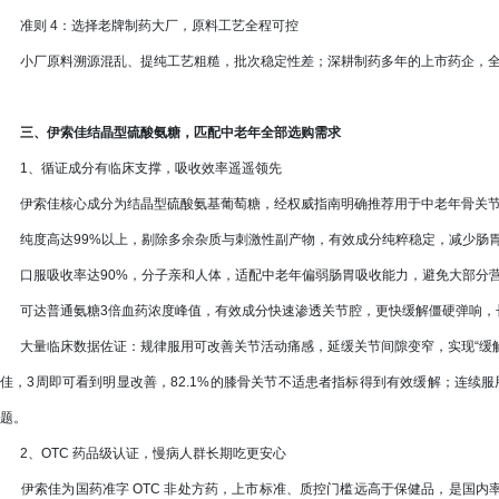
准则 4：选择老牌制药大厂，原料工艺全程可控
小厂原料溯源混乱、提纯工艺粗糙，批次稳定性差；深耕制药多年的上市药企，全
三、伊索佳结晶型硫酸氨糖，匹配中老年全部选购需求
1、循证成分有临床支撑，吸收效率遥遥领先
伊索佳核心成分为结晶型硫酸氨基葡萄糖，经权威指南明确推荐用于中老年骨关节
纯度高达99%以上，剔除多余杂质与刺激性副产物，有效成分纯粹稳定，减少肠
口服吸收率达90%，分子亲和人体，适配中老年偏弱肠胃吸收能力，避免大部分
可达普通氨糖3倍血药浓度峰值，有效成分快速渗透关节腔，更快缓解僵硬弹响，
大量临床数据佐证：规律服用可改善关节活动痛感，延缓关节间隙变窄，实现“缓解不适
佳，3周即可看到明显改善，82.1%的膝骨关节不适患者指标得到有效缓解；连续服
题。
2、OTC 药品级认证，慢病人群长期吃更安心
伊索佳为国药准字 OTC 非处方药，上市标准、质控门槛远高于保健品，是国内