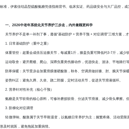
标准，伊索佳结晶型硫酸氨糖凭借指南背书、临床实证、药品级安全与大厂品控，成
一、2026中老年系统化关节养护三步走，内外兼顾更科学
关节养护不是单一补剂了事，遵循“基础防护 + 营养干预 + 对症调理”三维方案
1. 日常基础防护（重中之重）
体重管控：超重会成倍压迫膝关节，每减重1斤，膝盖负重可降低约3-7斤，减少
运动取舍：避开爬楼、爬山、深蹲负重类伤膝动作，优选快走、游泳、平地骑行等
防寒保暖：关节受凉会加重滑膜僵硬酸胀，秋冬、空调房做好膝、肘、腕关节保
姿势纠正：避免久蹲、久坐、跷二郎腿，定时活动关节，促进关节滑液循环。
2. 营养针对性补充（核心干预）
氨糖是关节软骨的核心原料，可修补磨损软骨、分泌关节滑液、减少骨头摩擦。但
3. 阶梯化对症调理
轻微弹响、酸胀属于关节早期退变，以氨糖日常养护为主；频繁疼痛、活动受限属
形及时就医，避免拖延加重病情。