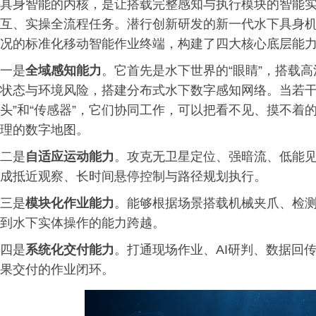
具身智能的内核，是让搭载完整感知与执行模块的智能
互、实操全流程任务。潜行创新研发的新一代水下具身
况的标准化移动智能作业终端，构建了四大核心底层能
一是
全域感知能力
。它首先是水下世界的“眼睛”，搭载
状态与环境风险，搭建分布式水下数字感知网络。当若干
头”和“传感器”，它们协同工作，可以把看不见、摸不
理的数字地图。
二是
自适应运动能力
。攻克无卫星定位、强暗流、低能
成抵近观察、长时间悬停控制与路径规划执行。
三是
模块化作业能力
。能够根据场景搭载机械夹爪、检
到水下实体操作的能力跨越。
四是
系统化交付能力
。打通现场作业、AI研判、数据回
果交付的作业闭环。