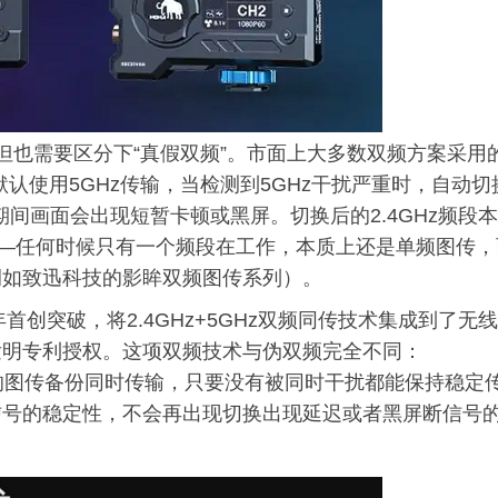
流，但也需要区分下“真假双频”。市面上大多数双频方案采用
默认使用5GHz传输，当检测到5GHz干扰严重时，自动切
期间画面会出现短暂卡顿或黑屏。切换后的2.4GHz频段本
——任何时候只有一个频段在工作，本质上还是单频图传，
例如致迅科技的影眸双频图传系列）。
首创突破，将2.4GHz+5GHz双频同传技术集成到了无线
发明专利授权。这项双频技术与伪双频完全不同：
频段的图传备份同时传输，只要没有被同时干扰都能保持稳定
信号的稳定性，不会再出现切换出现延迟或者黑屏断信号