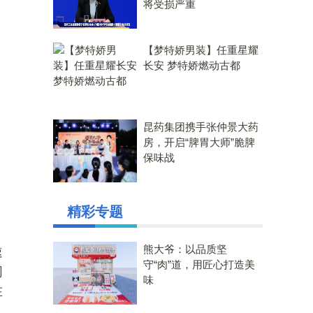
将受损严重
【梦特娇男装】任重星耀
长安 梦特娇燃动古都
昆药集团携手张仲景大药
房，开启“脾胃大师”脆脾
保味战
精彩专题
熊大爷：以品质坚
速
守“肉”道，用匠心打造美
同
味
在