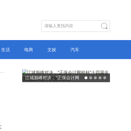
生活
电商
文娱
汽车
破局“纸面教育”：理想树AI自
主学习中心“空间陪伴”的教育
转型新模式
大