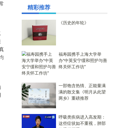
常
精彩推荐
《历史的年轮》
冗
但
真
福寿园携手上海大学举
均
办“中英安宁缓和照护与善
终关怀工作坊”
一部饱含热情、正能量满
输
满的散文集《明月从此望
用
两乡》重磅推荐
呼吸类疾病进入高发期：
这些症状如不重视，肺部