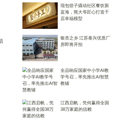
现包饺子撬动社区餐饮新
蓝海，熊大爷匠心打造千
店幸福模型
银杏之乡 江苏泰兴优质厂
信
房即将开拍
全品响应国家中小学AI教
学号召，率先推出AI智慧
教辅
江西启帆，凭何赢得全国
38万家庭的信赖