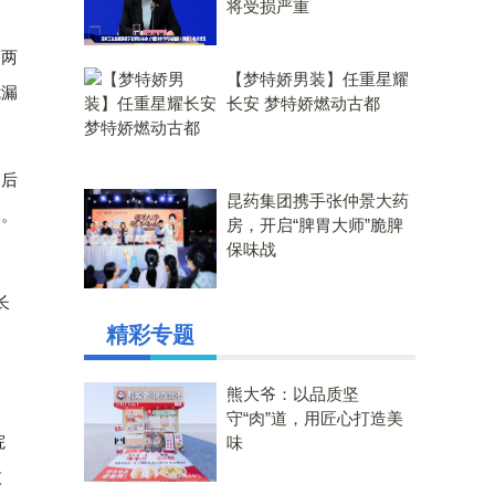
将受损严重
含两
【梦特娇男装】任重星耀
危漏
长安 梦特娇燃动古都
定后
昆药集团携手张仲景大药
力。
房，开启“脾胃大师”脆脾
保味战
长
精彩专题
熊大爷：以品质坚
守“肉”道，用匠心打造美
味
院
技