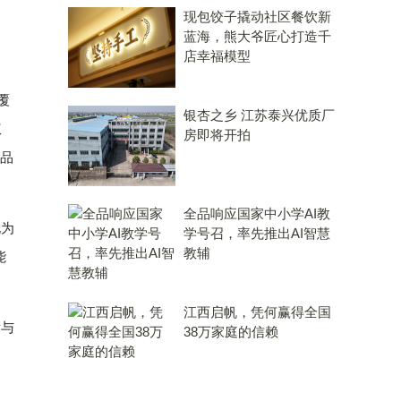
现包饺子撬动社区餐饮新
蓝海，熊大爷匠心打造千
店幸福模型
覆
银杏之乡 江苏泰兴优质厂
权
房即将开拍
产品
全品响应国家中小学AI教
化为
学号召，率先推出AI智慧
教辅
能
江西启帆，凭何赢得全国
发与
38万家庭的信赖