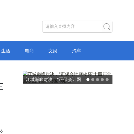
生活
电商
文娱
汽车
江城巅峰对决，“正保会计网
主
校杯”十四届全国校园财会大
赛圆满收官
标
公