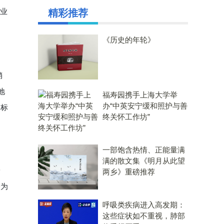
企业
精彩推荐
《历史的年轮》
销
地
福寿园携手上海大学举
办“中英安宁缓和照护与善
动标
终关怀工作坊”
一部饱含热情、正能量满
满的散文集《明月从此望
安
两乡》重磅推荐
分为
呼吸类疾病进入高发期：
这些症状如不重视，肺部