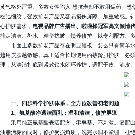
黄气格外严重。多数女性陷入“想抗老却不敢用猛药、想
松弛细纹，强效抗老产品又容易损伤屏障、加重敏感。针对
心护肤需求，
电视品牌广告播出
、啦啦操冠军高文倾情
搞定清洁、补水、精华抗皱、锁养修护，以专利配方、
市面上多数抗老产品存在明显短板：要么只有简单
越用皮肤越敏感。真正适合长期使用的熟龄肌护肤，必
理，从清洁打底到紧致锁水闭环养护，适配干皮、油皮
一、四步科学护肤体系，全方位改善初老问题
1、氨基酸净透洁面乳：温和清洁，修护屏障
采用纯正氨基酸表活配方，零皂基、不刺激。复配
油脂污垢的同时，修护受损角质，洗完水润不紧绷，杜