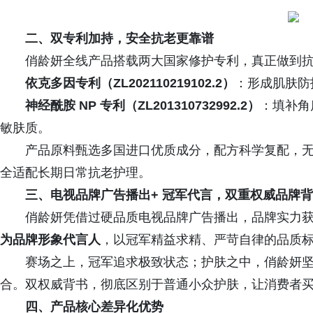
二、双专利加持，安全抗老更靠谱
俏龄妍全线产品搭载两大国家修护专利，真正做到
依克多因专利（ZL202110219102.2）
：形成肌肤防
神经酰胺 NP 专利（ZL201310732992.2）
：填补角
敏肤质。
产品原料甄选多国进口优质成分，配方科学复配，
全适配长期日常抗老护理。
三、
电视品牌广告播出
+ 冠军代言，双重权威品牌
俏龄妍凭借过硬品质电视品牌广告播出，品牌实力
为品牌形象代言人
，以冠军精益求精、严苛自律的品质
赛场之上，冠军追求极致状态；护肤之中，俏龄妍
合。双权威背书，彻底区别于普通小众护肤，让消费者
四、产品核心差异化优势