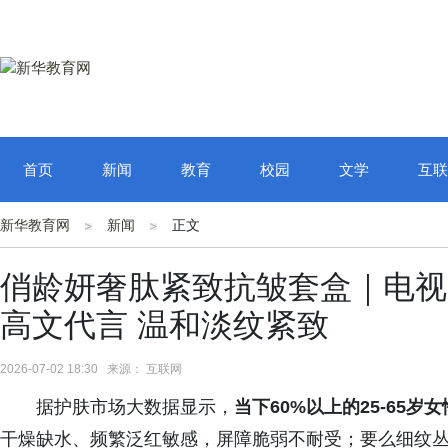
首页
新闻
教育
校园
文学
互联
新华教育网
新闻
正文
俏龄妍奢肽紧致抗皱套盒｜电视
高文代言 温和淡纹紧致
2026-07-02 18:30 来源： 互联网
据护肤市场大数据显示，
当下60%以上的25-65
干燥缺水、频繁泛红敏感，屏障脆弱不耐受；要么细纹