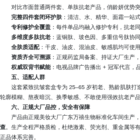
对比市面普通两件套、单肽抗老产品，俏龄妍优势
完整四件套闭环护肤
：清洁、水、精华、面霜一站
专利修护全覆盖
：每件单品均融入修护专利，抗老
多维度多肽抗老
：蓝铜肽、玻色因、多重信号肽协
全肤质适配
：干皮、油皮、混油皮、敏感肌均可使
资质齐全可溯源
：正规药监局备案、持证大厂生产
权威双背书赋能
：电视品牌广告播出 + 冠军代言，
五、适配人群
这套紧致抗皱套盒专为 25–65 岁初老、熟龄肌
轮廓模糊、熬夜暗沉、换季敏感、不敢使用强效抗老产
六、正规大厂品控，安全有保障
产品由正规美妆大厂广东万禧生物标准化车间生产
查
。生产全程严格质检，杜绝激素、荧光剂、重金属等
正品体系完善。