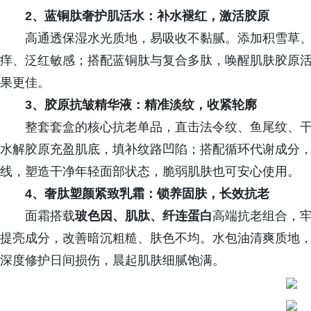
2、蓝铜肽奢护肌活水：补水褪红，激活胶原
高通透保湿水光质地，易吸收不黏腻。添加积雪草
痒、泛红敏感；搭配蓝铜肽与复合多肽，唤醒肌肤胶原
果更佳。
3、胶原抗皱精华液：精准淡纹，收紧轮廓
整套套盒的核心抗老单品，直击法令纹、鱼尾纹、
水解胶原充盈肌底，填补纹路凹陷；搭配循环代谢成分
线，塑造干净年轻面部状态，脆弱肌肤也可安心使用。
4、奢肽塑颜紧致乳霜：锁养固肤，长效抗老
面霜搭载
玻色因、肌肽、纤连蛋白
高端抗老组合，
提亮成分，改善暗沉粗糙、肤色不均。水包油清爽质地
深度修护日间损伤，晨起肌肤细腻饱满。