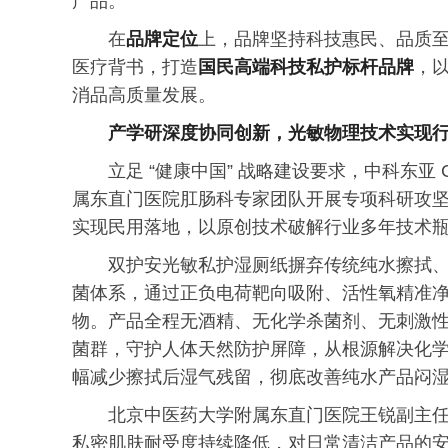
产品。
在
品牌定位
上，品牌坚持科技惠民、品质
医疗背书，打造
国民高端科技私护标杆品牌
，
消品高质量发展。
产学研深度协同创新，光敏物理技术实现
立足 “健康中国” 战略建设要求，中科东亚
属东直门医院肛肠科专家团队开展专项科研攻
实现民用落地，以原创技术破解行业多年技术
双护安光敏私护湿厕纸摒弃传统纯水擦拭
菌体系，通过正负电荷靶向吸附、活性氧精准
物。产品全程无酒精、无化学杀菌剂、无刺激
菌群，守护人体天然防护屏障，从根源解决化
幅减少擦拭后湿气残留，彻底改善纯水产品闷
北京中医药大学附属东直门医院王锐副主
私密肌肤耐受度持续降低，对日常清洁产品的