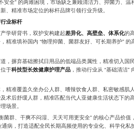
不安全” 的两难困境，市场缺乏兼顾清洁力、抑菌力、温
创新、精准市场定位的标杆品牌引领行业升级。
新行业标杆
家产学研背书，双护安构建起
差异化、高壁垒、体系化
的
精准填补国内 “物理抑菌、菌群友好、可长期养护” 的
赛道，摒弃基础擦拭日用品的低端品类属性，精准切入国
定位于
科技型长效健康护理产品
，推动行业从 “基础清洁” 
体，精准覆盖久坐办公人群、嗜辣饮食人群、私密敏感肌
护及术后舒缓人群，精准匹配当代人亚健康生活状态下的
护理场景。
护衡菌群、干爽不闷湿、天天可用更安全” 的核心产品价值
行业通病，打造适配全民长期高频使用的专业化、科学化私