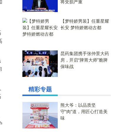
和
将受损严重
【梦特娇男装】任重星耀
长安 梦特娇燃动古都
高
高
昆药集团携手张仲景大药
民
房，开启“脾胃大师”脆脾
保味战
向
人
精彩专题
高
熊大爷：以品质坚
守“肉”道，用匠心打造美
，
味
护