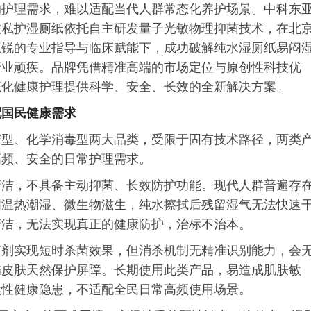
的护理需求，难以适配当代人群常态化养护场景。中科东
敏私护湿厕纸依托自主研发量子光敏物理抑菌技术，在北
王锐的专业指导与临床赋能下，成功破解纯水湿厕纸易闷
行业顽疾。品牌凭借精准高端的市场定位与原创性科技优
态化健康护理提供科学、安全、长效的全新解决方案。
配国民健康需求
洁型、化学消毒型两大品类，受限于固有技术路径，两类
高频、安全的日常护理需求。
清洁，不具备主动抑菌、长效防护功能。现代人群普遍存
周温热潮湿、微生物滋生，纯水擦拭后残留湿气无法快速
清洁，无法实现真正的健康防护，治标不治本。
菌剂实现短时杀菌效果，但消杀机制无精准识别能力，会
伤皮肤天然保护屏障。长期使用此类产品，易造成肌肤敏
续性健康隐患，不适配全民日常高频使用场景。