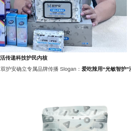
民生活传递科技护民内核
护安确立专属品牌传播 Slogan：
爱吃辣用“光敏智护”