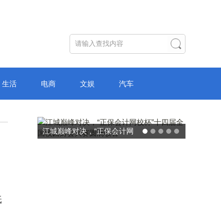
生活
电商
文娱
汽车
破局“纸面教育”：理想树AI自
主学习中心“空间陪伴”的教育
转型新模式
纸