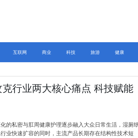
互联网
商业
科技
旅游
健康
江城巅峰对决，“正保会计网
克行业两大核心痛点 科技赋能
校杯”十四届全国校园财会大
赛圆满收官
态化的私密与肛周健康护理逐步融入大众日常生活，湿厕
纸行业快速扩容的同时，主流产品长期存在结构性技术短