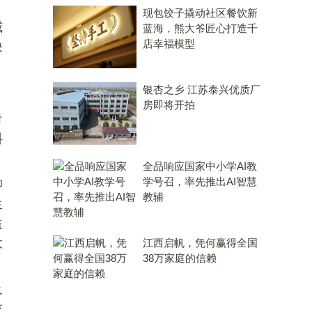
现包饺子撬动社区餐饮新
威
蓝海，熊大爷匠心打造千
店幸福模型
快
银杏之乡 江苏泰兴优质厂
房即将开拍
附
料
全品响应国家中小学AI教
学号召，率先推出AI智慧
抑
教辅
生
益
大
江西启帆，凭何赢得全国
38万家庭的信赖
及
技