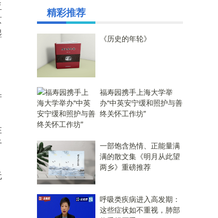
亚
精彩推荐
京
湿
《历史的年轮》
福寿园携手上海大学举
产
办“中英安宁缓和照护与善
终关怀工作坊”
在
干
一部饱含热情、正能量满
满的散文集《明月从此望
两乡》重磅推荐
无
呼吸类疾病进入高发期：
这些症状如不重视，肺部