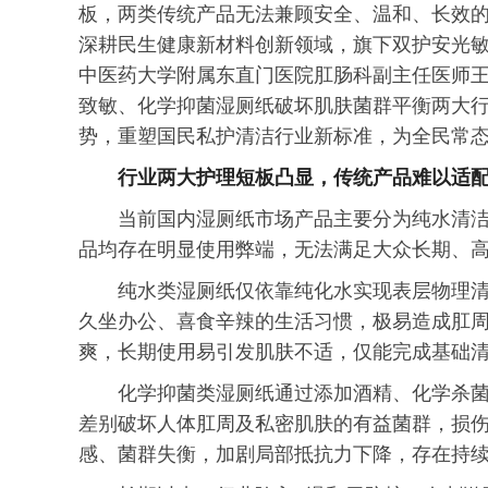
板，两类传统产品无法兼顾安全、温和、长效
深耕民生健康新材料创新领域，旗下双护安光
中医药大学附属东直门医院肛肠科副主任医师
致敏、化学抑菌湿厕纸破坏肌肤菌群平衡两大
势，重塑国民私护清洁行业新标准，为全民常
行业两大护理短板凸显，传统产品难以适
当前国内湿厕纸市场产品主要分为纯水清
品均存在明显使用弊端，无法满足大众长期、
纯水类湿厕纸仅依靠纯化水实现表层物理
久坐办公、喜食辛辣的生活
习
惯，极易造成肛
爽，长期使用易引发肌肤不适，仅能完成基础
化学抑菌类湿厕纸通过添加酒精、化学杀
差别破坏人体肛周及私密肌肤的有益菌群，损
感、菌群失衡，加剧局部抵抗力下降，存在持