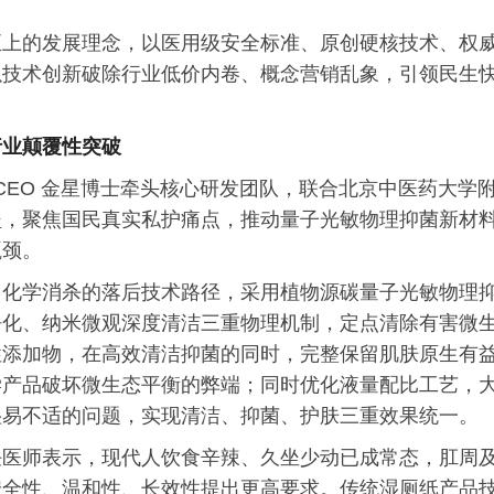
至上的发展理念，以医用级安全标准、原创硬核技术、权
以技术创新破除行业低价内卷、概念营销乱象，引领民生
行业颠覆性突破
 CEO 金星博士牵头核心研发团队，联合北京中医药大学
坚，聚焦国民真实私护痛点，推动量子光敏物理抑菌新材
瓶颈。
、化学消杀的落后技术路径，采用植物源碳量子光敏物理
净化、纳米微观深度清洁三重物理机制，定点清除有害微
性添加物，在高效清洁抑菌的同时，完整保留肌肤原生有
学产品破坏微生态平衡的弊端；同时优化液量配比工艺，
湿易不适的问题，实现清洁、抑菌、护肤三重效果统一。
任医师表示，现代人饮食辛辣、久坐少动已成常态，肛周
安全性、温和性、长效性提出更高要求。传统湿厕纸产品