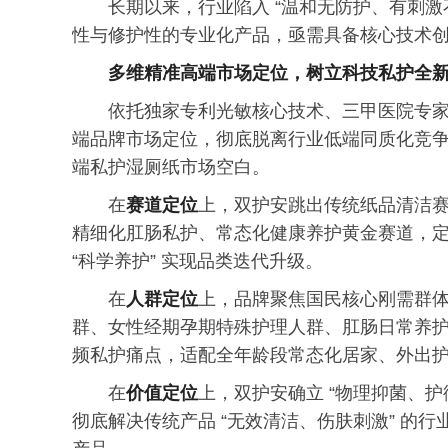
长期以来，行业陷入 “温和无防护、有刺激
性与修护性的专业化产品，亟需具备核心技术
多维精准高端市场定位，树立科技私护全
依托独家专利光敏核心技术、三甲医院专
端品牌市场定位，彻底脱离行业低端同质化竞争，
端私护湿厕纸市场空白。
在
赛道定位
上，双护安跳出传统纸品清洁
精细化肛肠私护、常态化健康养护黄金赛道，
“科学养护” 实现品类迭代升级。
在
人群定位
上，品牌聚焦国民核心刚需群
群、女性经期孕期特殊护理人群、肛肠日常养
频私护痛点，适配全年龄段常态化居家、外出
在
价值定位
上，双护安确立 “物理抑菌、
彻底解决传统产品 “无效清洁、伤肤刺激” 的