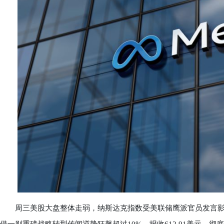
周三美股大盘整体走弱，纳斯达克指数受美联储鹰派官员发言影响收跌0.66