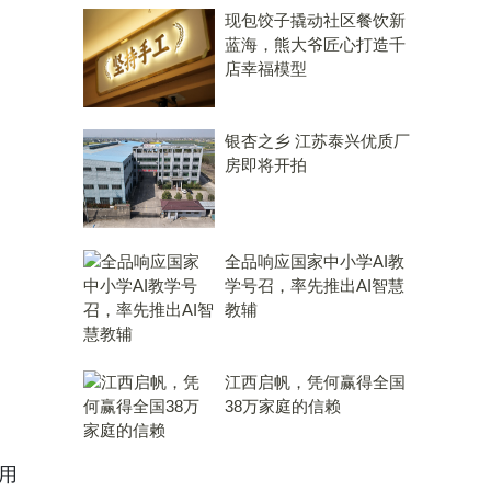
现包饺子撬动社区餐饮新
蓝海，熊大爷匠心打造千
店幸福模型
银杏之乡 江苏泰兴优质厂
房即将开拍
全品响应国家中小学AI教
学号召，率先推出AI智慧
教辅
江西启帆，凭何赢得全国
38万家庭的信赖
用