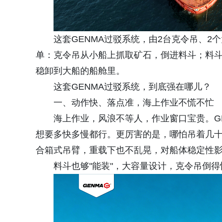
这套GENMA过驳系统，由2台克令吊、2
单：克令吊从小船上抓取矿石，倒进料斗；料
稳卸到大船的船舱里。
这套GENMA过驳系统，到底强在哪儿？
一、动作快、落点准，海上作业不慌不忙
海上作业，风浪不等人，作业窗口宝贵。GE
想要多快多慢都行。更厉害的是，哪怕吊着几十
合箱式吊臂，重载下也不乱晃，对船体稳定性
料斗也够"能装"，大容量设计，克令吊倒