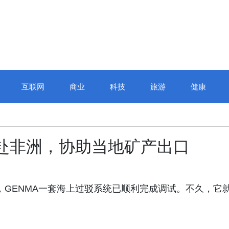
互联网
商业
科技
旅游
健康
江城巅峰对决，“正保会计网
奔赴非洲，协助当地矿产出口
校杯”十四届全国校园财会大
赛圆满收官
- 近日，GENMA一套海上过驳系统已顺利完成调试。不久，它