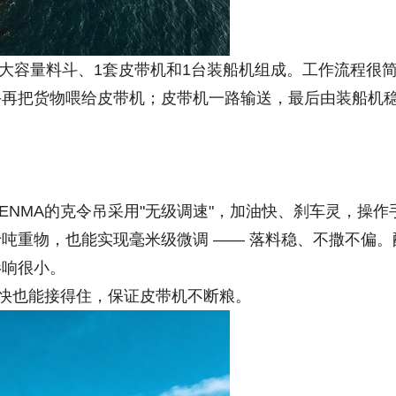
个大容量料斗、1套皮带机和1台装船机组成。工作流程很
斗再把货物喂给皮带机；皮带机一路输送，最后由装船机
NMA的克令吊采用"无级调速"，加油快、刹车灵，操作
吨重物，也能实现毫米级微调 —— 落料稳、不撒不偏。
影响很小。
得快也能接得住，保证皮带机不断粮。