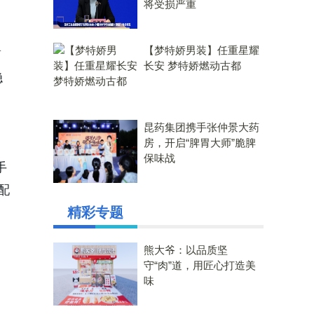
将受损严重
【梦特娇男装】任重星耀
简
长安 梦特娇燃动古都
稳
昆药集团携手张仲景大药
房，开启“脾胃大师”脆脾
保味战
手
配
精彩专题
熊大爷：以品质坚
守“肉”道，用匠心打造美
味