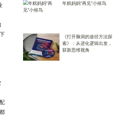
年糕妈妈“再见”小候鸟
业
的
下
《打开脑洞的途径方法探
索》：从进化逻辑出发，
获新思维视角
铰
配
都