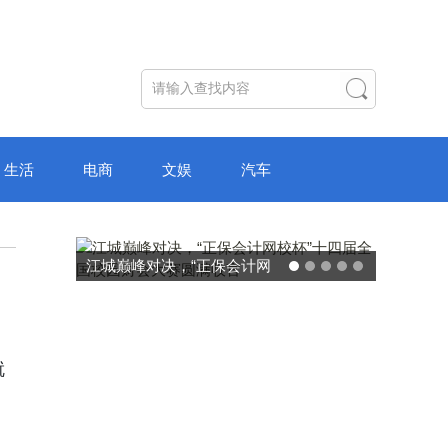
生活
电商
文娱
汽车
破局“纸面教育”：理想树AI自
主学习中心“空间陪伴”的教育
转型新模式
就