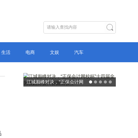
生活
电商
文娱
汽车
江城巅峰对决，“正保会计网
校杯”十四届全国校园财会大
赛圆满收官
品