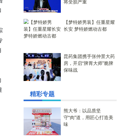
借
将受损严重
和
【梦特娇男装】任重星耀
长安 梦特娇燃动古都
踪
专
销
昆药集团携手张仲景大药
房，开启“脾胃大师”脆脾
保味战
的
维
精彩专题
熊大爷：以品质坚
守“肉”道，用匠心打造美
味