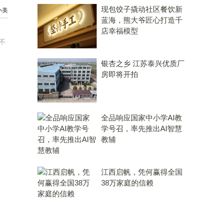
现包饺子撬动社区餐饮新
小美
蓝海，熊大爷匠心打造千
店幸福模型
不
银杏之乡 江苏泰兴优质厂
房即将开拍
全品响应国家中小学AI教
学号召，率先推出AI智慧
教辅
江西启帆，凭何赢得全国
38万家庭的信赖