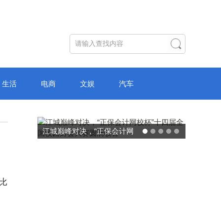
生活
电商
文娱
汽车
江城巅峰对决，“正保会计网
校杯”十四届全国校园财会大
赛圆满收官
同比