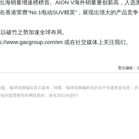
出海销量增速榜榜首。AION V海外销量屡创新高，入选
型四强，并在香港荣膺"No.1电动SUV精英"，展现出强大的产品竞争
正以破竹之势加速全球布局。
www.gacgroup.com/en 或在社交媒体上关注我们。
责任编辑：
均转载、编译或摘编自其它媒体，转载、编译或摘编的目的在于传递更多信息，并
他问题需要同本网联系的，请在30日内进行!