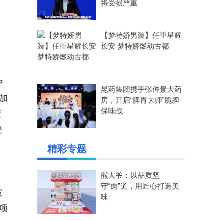
将受损严重
【梦特娇男装】任重星耀
长安 梦特娇燃动古都
，
中
昆药集团携手张仲景大药
加
房，开启“脾胃大师”脆脾
保味战
亚
登
精彩专题
熊大爷：以品质坚
品
守“肉”道，用匠心打造美
坡
味
项