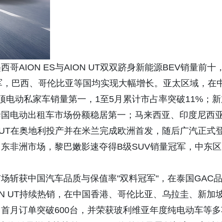
AION ES与AION UT双双跻身新能源BEV销量前十
军，巴西、哥伦比亚等国均实现大幅增长。亚太区域，在
顶电动私家车销量第一，1至5月累计市占率突破11%；新
泰国电动出租车市场份额稳居第一；马来西亚、印度尼西
 UT在奥地利投产并在米兰完成欧洲首发，随后广汽正式
东非洲市场，黎巴嫩影速夺得B级SUV销量冠军，中东区
场斩获中国汽车品质与保值率"双料冠军"，在泰国GAC
N UT持续热销，在中国香港、哥伦比亚、乌拉圭、新加
首月订单突破600台，并荣获玻利维亚年度纯电动车等多