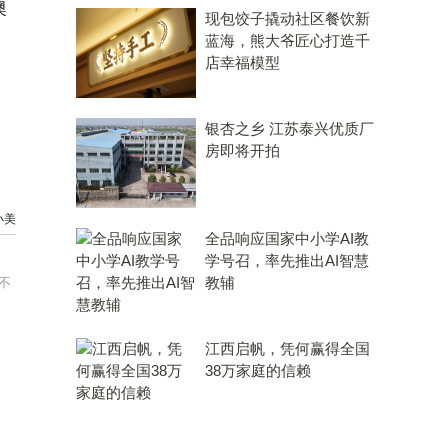
澳
现包饺子撬动社区餐饮新
蓝海，熊大爷匠心打造千
店幸福模型
银杏之乡 江苏泰兴优质厂
房即将开拍
小美
全品响应国家中小学AI教
学号召，率先推出AI智慧
教辅
不
江西启帆，凭何赢得全国
38万家庭的信赖