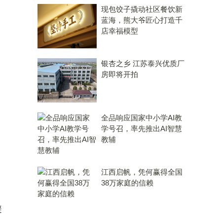
现包饺子撬动社区餐饮新
蓝海，熊大爷匠心打造千
店幸福模型
银杏之乡 江苏泰兴优质厂
房即将开拍
全品响应国家中小学AI教
学号召，率先推出AI智慧
教辅
江西启帆，凭何赢得全国
38万家庭的信赖
避