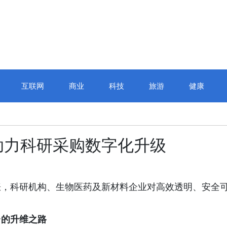
互联网
商业
科技
旅游
健康
江城巅峰对决，“正保会计
助力科研采购数字化升级
校杯”十四届全国校园财会
赛圆满收官
涨，科研机构、生物医药及新材料企业对高效透明、安全
台的升维之路