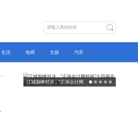
生活
电商
文娱
汽车
网
破局“纸面教育”：理想树AI自
大
主学习中心“空间陪伴”的教育
转型新模式
可