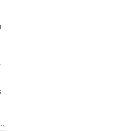
购
备
与
da