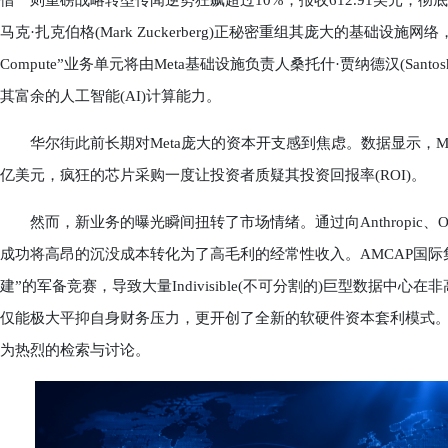
借一则重磅战略转型传闻逆势狂飙超过10%，报收612.91美元，彻
马克·扎克伯格(Mark Zuckerberg)正秘密重组其庞大的基础设
Compute”业务单元将由Meta基础设施负责人桑托什·贾纳德汉(Santo
其富余的人工智能(AI)计算能力。
华尔街此前长期对Meta庞大的资本开支感到焦虑。数据显示，Meta
亿美元，疯狂的芯片采购一度让投资者质疑其投资回报率(ROI)。
然而，新业务的曝光瞬间扭转了市场情绪。通过向Anthropic、Op
成功将高昂的沉没成本转化为了高毛利的经常性收入。AMCAP国
建”的军备竞赛，导致大量Indivisible(不可分割的)巨型数据中
仅能极大平抑自身财务压力，更开创了全新的软硬件资本套利模式
为热烈的检索与讨论。