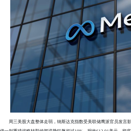
周三美股大盘整体走弱，纳斯达克指数受美联储鹰派官员发言影响收跌0.66