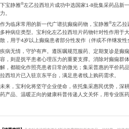
®
下宝静雅
左乙拉西坦片成功中选国家1-8批集采药品新
力。
®
作为临床常用的新一代广谱抗癫痫药物，宝静雅
左乙拉
多种病症类型。宝利化左乙拉西坦片药物针对性作用于
散，用于4岁以上癫痫患者部分性发作（伴或不伴继发性
疾病无情，守护有声。遵医嘱规范服药、定期复诊是癫
容，则是抚平患者心理压力的重要支撑。消除对癫痫群
解，都能化作照亮患者日常的微光；集采普惠的平价药
拉西坦片已入驻京东平台，满足患者线上购药需求。
未来，宝利化将坚守企业使命，依托集采惠民优势，深
药产品、温暖正向的健康科普传递人文关怀，用专业医