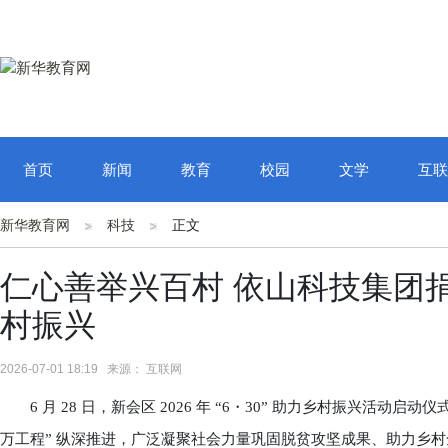
首页
新闻
教育
校园
文学
互联
新华教育网
科技
正文
仁心善举兴百村 依山科技集团捐资
村振兴
2026-07-01 18:19 来源： 互联网
6 月 28 日，新会区 2026 年 “6・30” 助力乡村振兴活动启
万工程” 纵深推进，广泛凝聚社会力量巩固脱贫攻坚成果、助力乡村全面