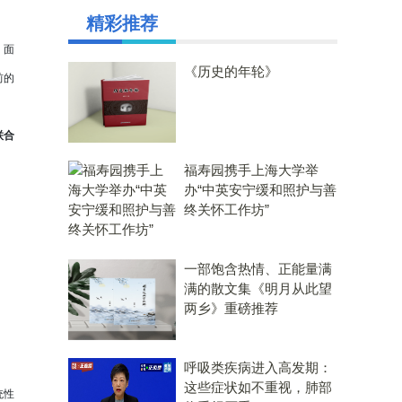
精彩推荐
。面
《历史的年轮》
前的
联合
福寿园携手上海大学举
办“中英安宁缓和照护与善
终关怀工作坊”
一部饱含热情、正能量满
满的散文集《明月从此望
两乡》重磅推荐
呼吸类疾病进入高发期：
这些症状如不重视，肺部
统性