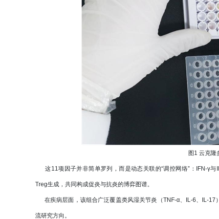
图1 云克
这11项因子并非简单罗列，而是动态关联的“调控网络”：IFN-γ与IL-4/IL-
Treg生成，共同构成促炎与抗炎的博弈图谱。
在疾病层面，该组合广泛覆盖类风湿关节炎（TNF-α、IL-6、IL-17）、
流研究方向。