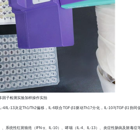
隆多因子检测实验加样操作实拍
13决定Th1/Th2偏移，IL-6联合TGF-β1驱动Th17分化，IL-10与TGF-β1协同
系统性红斑狼疮（IFN-γ、IL-10）、哮喘（IL-4、IL-13）、炎症性肠病及脓毒症