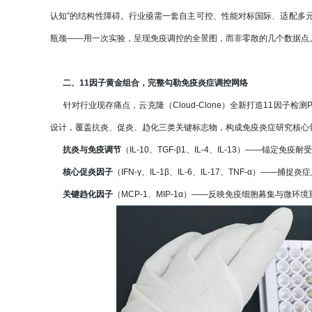
认知”的结构性障碍。行业亟需一套自主可控、性能对标国际、适配多
瓶颈——用一次实验，呈现免疫调控的全景图，而非零散的几个数据点
二、11因子黄金组合，完整勾勒免疫炎症调控网络
针对行业现存痛点，云克隆（Cloud-Clone）全新打造11因子检测P
设计，覆盖抗炎、促炎、趋化三类关键标志物，构成免疫炎症研究核心
抗炎与免疫调节
（IL-10、TGF-β1、IL-4、IL-13）——锚定免
核心促炎因子
（IFN-γ、IL-1β、IL-6、IL-17、TNF-α）——
关键趋化因子
（MCP-1、MIP-1α）——反映免疫细胞募集与微环