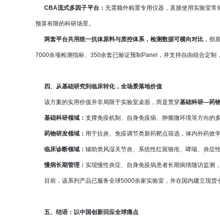
CBA流式多因子平台：
无需额外购置专用仪器，直接使用实验室常
预算有限的科研场景。
两套平台共用统一抗体原料与质控体系，检测数据可横向对比
，彻底
7000余项检测指标、350余套已验证预制Panel，并支持自由组合
四、从基础研究到临床转化，全场景落地价值
该方案的实用价值并非局限于实验室桌面，而是贯穿
基础科研—药
基础科研领域：
支撑免疫机制、自身免疫病、肿瘤微环境等方向的
药物研发领域：
用于抗炎、免疫调节类新药靶点筛选，体内外药效
临床诊断领域：
辅助类风湿关节炎、系统性红斑狼疮、哮喘、炎症
慢病长期管理：
实现慢性炎症、自身免疫病患者长期病情随访监测
目前，该系列产品已服务全球5000余家实验室，并在国内建立现货
五、结语：以中国创新回应全球痛点