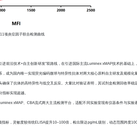
隆11项炎症因子联合检测曲线
引进前沿技术+自主创新研发”双路线，在引进国际主流Luminex xMAP技术的基础上
芯片体系，成为国内唯一实现荧光编码微球与特异性抗体对两大核心原料自主研发及规模化
ne）从源头确保了抗体的高特异性与低交叉反应。大量比对验证表明，其试剂盒检测回收率稳
分指标实现超越。
minex xMAP、CBA流式两大主流检测平台，适配不同实验室现有仪器条件与实验
，灵敏度较传统ELISA提升10–100倍，检出限达pg/mL级别，动态范围跨度100