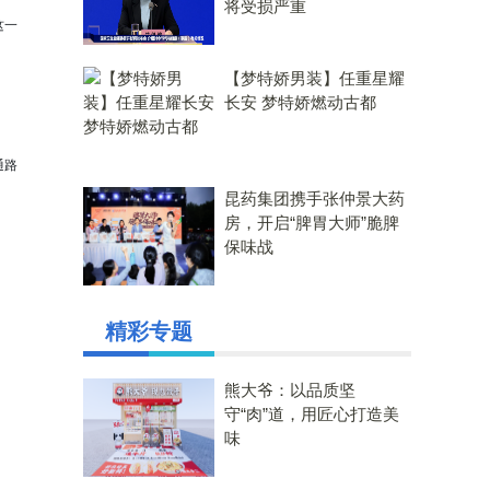
将受损严重
这一
【梦特娇男装】任重星耀
长安 梦特娇燃动古都
通路
昆药集团携手张仲景大药
房，开启“脾胃大师”脆脾
保味战
精彩专题
熊大爷：以品质坚
守“肉”道，用匠心打造美
味