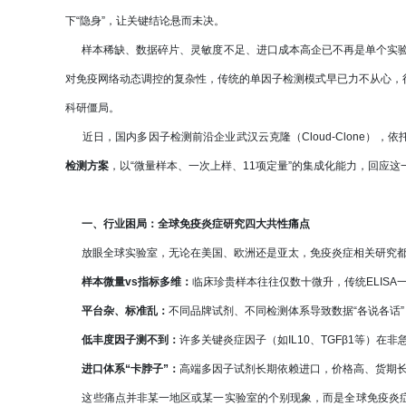
下“隐身”，让关键结论悬而未决。
样本稀缺、数据碎片、灵敏度不足、进口成本高企已不再是单个实验室
对免疫网络动态调控的复杂性，传统的单因子检测模式早已力不从心，
科研僵局。
近日，国内多因子检测前沿企业武汉云克隆（Cloud-Clone），依托
检测方案
，以“微量样本、一次上样、11项定量”的集成化能力，回应
一、行业困局：全球免疫炎症研究四大共性痛点
放眼全球实验室，无论在美国、欧洲还是亚太，免疫炎症相关研究都
样本微量vs指标多维：
临床珍贵样本往往仅数十微升，传统ELIS
平台杂、标准乱：
不同品牌试剂、不同检测体系导致数据“各说各话
低丰度因子测不到：
许多关键炎症因子（如IL10、TGFβ1等）
进口体系“卡脖子”：
高端多因子试剂长期依赖进口，价格高、货期
这些痛点并非某一地区或某一实验室的个别现象，而是全球免疫炎症研