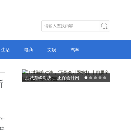
生活
电商
文娱
汽车
会计网
破局“纸面教育”：理想树AI自
新
财会大
主学习中心“空间陪伴”的教育
转型新模式
子中
限之