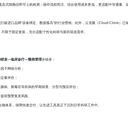
规流式细胞仪即可上机检测；操作流程简洁、综合使用成本更低，更适配中等通量、
打破进口品牌“设备绑定、数据孤岛”的行业惯例。此外，云克隆（Cloud-Clone）已
定制，不限于固定套装，充分适配个性化科研与新药筛选需求。
物研发—临床诊疗—慢病管理
全链条：
多因子网络分析；
学定量评价；
性肠病、脓毒症等疾病的早期筛查、分型与预后评估；
，提前预警复发风险。
仓储体系，保障快速交付，让先进工具真正下沉到日常科研工作中。