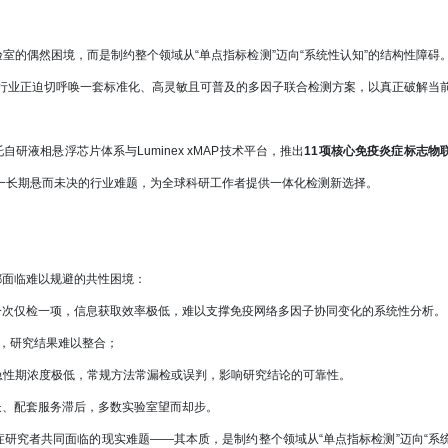
的偶然困境，而是制约整个领域从“单点指标检测”迈向“系统性认知”的结构性障碍
行业正迫切呼唤一套标准化、高灵敏且可普及的多因子联合检测方案，以真正破解当
自研液相悬浮芯片体系与Luminex xMAP技术平台，推出
11项核心免疫炎症标志物
这一长期悬而未决的行业难题，为全球科研工作者提供一体化检测新选择。
面临难以规避的共性困境：
A一次仅检一项，信息获取效率极低，难以支撑免疫网络多因子协同变化的系统性分析。
”，研究结果难以整合；
在非急性期浓度极低，常规方法常漏检或误判，影响研究结论的可靠性。
长、配套服务滞后，多数实验室望而却步。
究者共同面临的现实难题——其本质，是制约整个领域从“单点指标检测”迈向“系