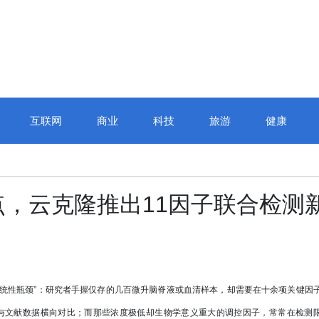
互联网
商业
科技
旅游
健康
江城巅峰对决，“正保
，云克隆推出11因子联合检测
校杯”十四届全国校园
赛圆满收官
统性瓶颈”：研究者手握仅存的几百微升脑脊液或血清样本，却需要在十余项关键因
与文献数据横向对比；而那些浓度极低却生物学意义重大的调控因子，常常在检测