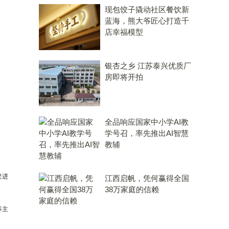
现包饺子撬动社区餐饮新
蓝海，熊大爷匠心打造千
店幸福模型
银杏之乡 江苏泰兴优质厂
房即将开拍
全品响应国家中小学AI教
学号召，率先推出AI智慧
教辅
促进
江西启帆，凭何赢得全国
38万家庭的信赖
等主