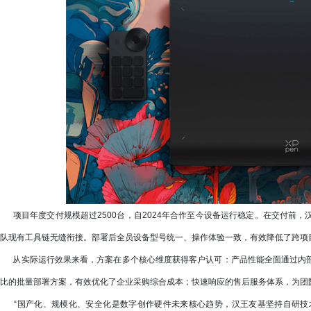
项目年度交付规模超过2500台，自2024年合作至今设备运行稳定。在交付前
队现有工具链无缝衔接。部署后全员设备型号统一、操作体验一致，有效降低了跨项目
从实际运行效果来看，方案在多个核心维度获得客户认可：产品性能全面通过内部
比的批量部署方案，有效优化了企业采购综合成本；快速响应的售后服务体系，为团
“国产化、规模化、安全化是数字创作硬件未来核心趋势，汉王友基坚持自研技