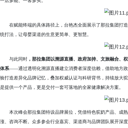
一店多能、一客多买。”
在赋能终端的具体路径上，台艳杰全面展示了那拉集团打造的
统打法，让母婴渠道的生意更简单、更智慧。
与此同时
，那拉集团以溯源直播、政府加持、文旅融合、权
体系
——通过透明化溯源直播建立消费者深度信赖，借助地方政
验打造差异化品牌记忆，叠加权威认证与科研背书，持续放大驼
是提供一个产品，更是交付一套可落地的全家健康解决方案。
本次峰会那拉集团特设品牌展位，凭借特色驼奶产品、成熟
涨、咨询不断。众多参会行业嘉宾、渠道商与品牌团队展开深度