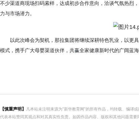
不少渠道商现场扫码索样，达成初步合作意向，洽谈气氛热烈，
力与市场潜力。
以此次峰会为契机，那拉集团将继续深耕特色乳业，以更具
模式，携手广大母婴渠道伙伴，共赢全家健康新时代的广阔蓝海
【慎重声明】
凡本站未注明来源为"新华教育网"的所有作品，均转载、编译
代表本站赞同其观点和对其真实性负责。如因作品内容、版权和其他问题需要同