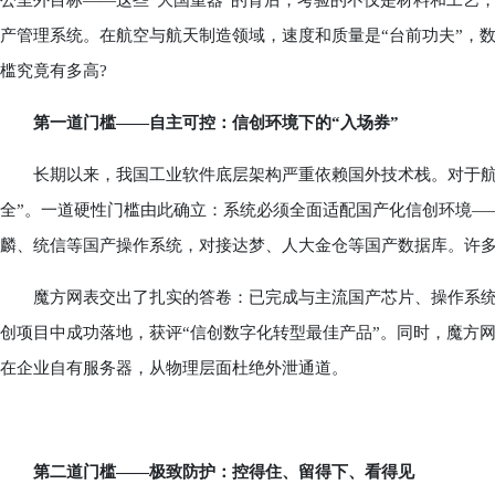
公里外目标——这些“大国重器”的背后，考验的不仅是材料和工艺
产管理系统。在航空与航天制造领域，速度和质量是“台前功夫”，数
槛究竟有多高?
第一道门槛——自主可控：信创环境下的“入场券”
长期以来，我国工业软件底层架构严重依赖国外技术栈。对于航空
全”。一道硬性门槛由此确立：系统必须全面适配国产化信创环境—
麟、统信等国产操作系统，对接达梦、人大金仓等国产数据库。许多
魔方网表交出了扎实的答卷：已完成与主流国产芯片、操作系统
创项目中成功落地，获评“信创数字化转型最佳产品”。同时，魔方网表
在企业自有服务器，从物理层面杜绝外泄通道。
第二道门槛——极致防护：控得住、留得下、看得见