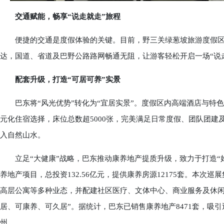
交通赋能，畅享“说走就走”旅程
便捷的交通是度假体验的关键。目前，野三关绿葱坡旅游度假区
达，国道、省道及巴野公路路网畅通无阻，让游客轻松开启一场“说
配套升级，打造“可居可养”实景
巴东将“风光优势”转化为“宜居实景”。度假区内高端酒店与特
元化住宿选择，床位总数超5000张，完美满足日常度假、团队团
入自然山水。
立足“大健康”战略，巴东推动康养地产提质升级，致力于打造“好
养地产项目，总投资132.56亿元，提供康养房源12175套。本次巡
高层公寓等多种业态，并配建社区医疗、文体中心、商业服务及休闲公
居、可康养、可久居”。据统计，巴东已销售康养地产8471套，吸引
州。