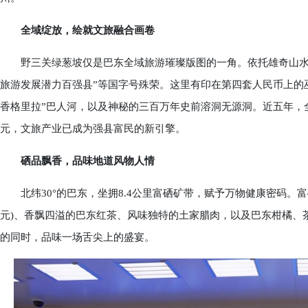
全域绽放，绘就文旅融合画卷
野三关绿葱坡仅是巴东全域旅游璀璨版图的一角。依托雄奇山水，巴
旅游发展潜力百强县”等国字号殊荣。这里有印在第四套人民币上的巫
香格里拉”巴人河，以及神秘的三百万年史前溶洞无源洞。近五年，全
元，文旅产业已成为强县富民的新引擎。
硒品飘香，品味地道风物人情
北纬30°的巴东，坐拥8.4公里富硒矿带，赋予万物健康密码。富
元)、香飘四溢的巴东红茶、风味独特的土家腊肉，以及巴东柑橘、
的同时，品味一场舌尖上的盛宴。