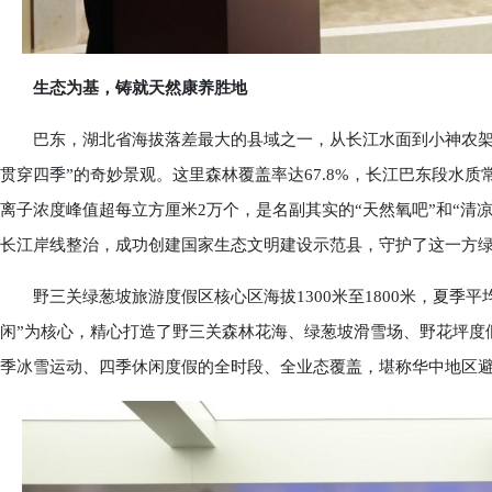
生态为基，铸就天然康养胜地
巴东，湖北省海拔落差最大的县域之一，从长江水面到小神农架主峰
贯穿四季”的奇妙景观。这里森林覆盖率达67.8%，长江巴东段水质
离子浓度峰值超每立方厘米2万个，是名副其实的“天然氧吧”和“清
长江岸线整治，成功创建国家生态文明建设示范县，守护了这一方
野三关绿葱坡旅游度假区核心区海拔1300米至1800米，夏季平
闲”为核心，精心打造了野三关森林花海、绿葱坡滑雪场、野花坪度
季冰雪运动、四季休闲度假的全时段、全业态覆盖，堪称华中地区