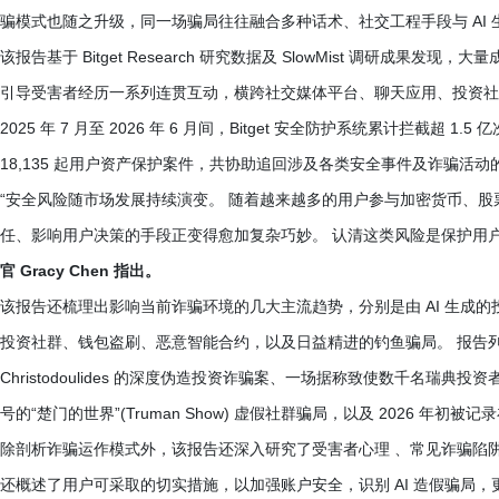
骗模式也随之升级，同一场骗局往往融合多种话术、社交工程手段与 AI
该报告基于 Bitget Research 研究数据及 SlowMist 调研成
引导受害者经历一系列连贯互动，横跨社交媒体平台、聊天应用、投资社
2025 年 7 月至 2026 年 6 月间，Bitget 安全防护系统累计拦截超 1
18,135 起用户资产保护案件，共协助追回涉及各类安全事件及诈骗活动的 
“安全风险随市场发展持续演变。 随着越来越多的用户参与加密货币、股票
任、影响用户决策的手段正变得愈加复杂巧妙。 认清这类风险是保护用
官 Gracy Chen 指出。
该报告还梳理出影响当前诈骗环境的几大主流趋势，分别是由 AI 生成
投资社群、钱包盗刷、恶意智能合约，以及日益精进的钓鱼骗局。 报告列举
Christodoulides 的深度伪造投资诈骗案、一场据称致使数千名瑞典投
号的“楚门的世界”(Truman Show) 虚假社群骗局，以及 2026 年初被记录在
除剖析诈骗运作模式外，该报告还深入研究了受害者心理 、常见诈骗陷
还概述了用户可采取的切实措施，以加强账户安全，识别 AI 造假骗局