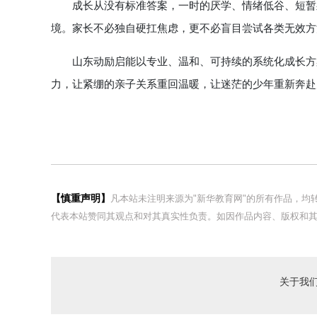
成长从没有标准答案，一时的厌学、情绪低谷、短暂躺
境。家长不必独自硬扛焦虑，更不必盲目尝试各类无效方
山东动励启能以专业、温和、可持续的系统化成长方案
力，让紧绷的亲子关系重回温暖，让迷茫的少年重新奔赴
【慎重声明】
凡本站未注明来源为"新华教育网"的所有作品，
代表本站赞同其观点和对其真实性负责。如因作品内容、版权和其
关于我