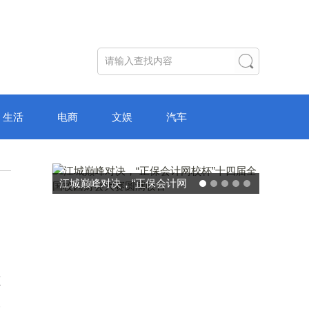
生活
电商
文娱
汽车
江城巅峰对决，“正保会计网
破局“纸面教
校杯”十四届全国校园财会大
主学习中心
赛圆满收官
转
颠
尖