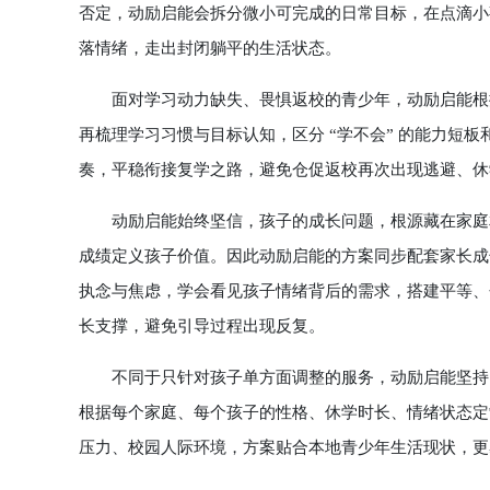
否定，动励启能会拆分微小可完成的日常目标，在点滴小
落情绪，走出封闭躺平的生活状态。
面对学习动力缺失、畏惧返校的青少年，动励启能根据
再梳理学习习惯与目标认知，区分 “学不会” 的能力短板
奏，平稳衔接复学之路，避免仓促返校再次出现逃避、休
动励启能始终坚信，孩子的成长问题，根源藏在家庭相
成绩定义孩子价值。因此动励启能的方案同步配套家长成
执念与焦虑，学会看见孩子情绪背后的需求，搭建平等、
长支撑，避免引导过程出现反复。
不同于只针对孩子单方面调整的服务，动励启能坚持 “孩
根据每个家庭、每个孩子的性格、休学时长、情绪状态定
压力、校园人际环境，方案贴合本地青少年生活现状，更