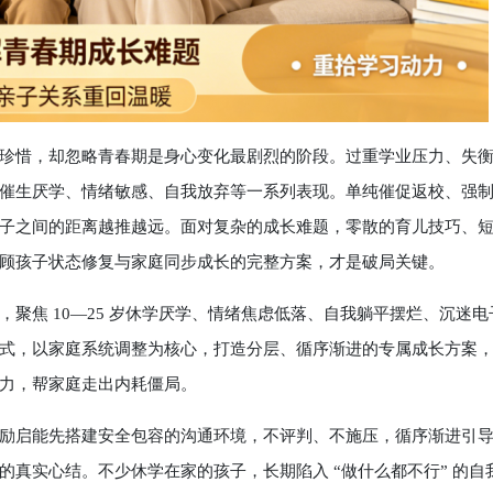
惜，却忽略青春期是身心变化最剧烈的阶段。过重学业压力、失
催生厌学、情绪敏感、自我放弃等一系列表现。单纯催促返校、强
子之间的距离越推越远。面对复杂的成长难题，零散的育儿技巧、
顾孩子状态修复与家庭同步成长的完整方案，才是破局关键。
焦 10—25 岁休学厌学、情绪焦虑低落、自我躺平摆烂、沉迷电
式，以家庭系统调整为核心，打造分层、循序渐进的专属成长方案
力，帮家庭走出内耗僵局。
启能先搭建安全包容的沟通环境，不评判、不施压，循序渐进引
真实心结。不少休学在家的孩子，长期陷入 “做什么都不行” 的自