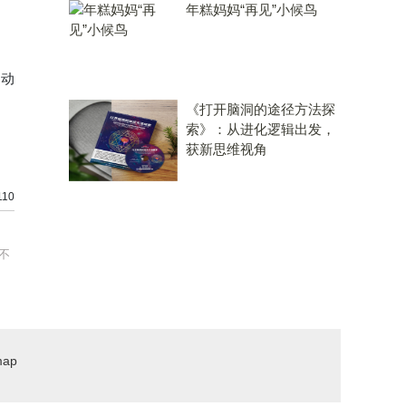
困
年糕妈妈“再见”小候鸟
习动
《打开脑洞的途径方法探
索》：从进化逻辑出发，
获新思维视角
10
不
map