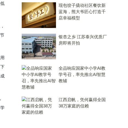
虑低
现包饺子撬动社区餐饮新
蓝海，熊大爷匠心打造千
店幸福模型
理，
园节
银杏之乡 江苏泰兴优质厂
房即将开拍
惯用
放下
全品响应国家中小学AI教
学号召，率先推出AI智慧
的成
教辅
，
江西启帆，凭何赢得全国
38万家庭的信赖
升学