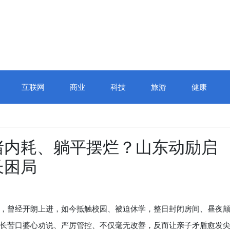
互联网
商业
科技
旅游
健康
绪内耗、躺平摆烂？山东动励启
长困局
曾经开朗上进，如今抵触校园、被迫休学，整日封闭房间、昼夜
长苦口婆心劝说、严厉管控、不仅毫无改善，反而让亲子矛盾愈发