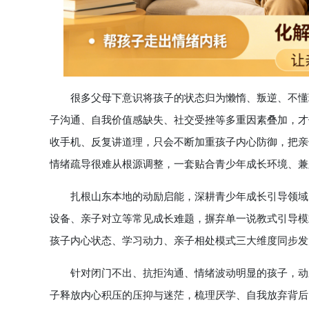
很多父母下意识将孩子的状态归为懒惰、叛逆、不懂珍
子沟通、自我价值感缺失、社交受挫等多重因素叠加，才
收手机、反复讲道理，只会不断加重孩子内心防御，把亲
情绪疏导很难从根源调整，一套贴合青少年成长环境、兼
扎根山东本地的动励启能，深耕青少年成长引导领域，聚
设备、亲子对立等常见成长难题，摒弃单一说教式引导模
孩子内心状态、学习动力、亲子相处模式三大维度同步发
针对闭门不出、抗拒沟通、情绪波动明显的孩子，动励
子释放内心积压的压抑与迷茫，梳理厌学、自我放弃背后的