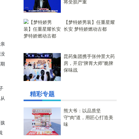
将受损严重
【梦特娇男装】任重星耀
长安 梦特娇燃动古都
衡亲
制没
昆药集团携手张仲景大药
房，开启“脾胃大师”脆脾
短期
保味战
子
精彩专题
，从
熊大爷：以品质坚
守“肉”道，用匠心打造美
导孩
味
我