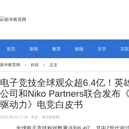
首页
新闻
教育
校园
文学
互联
新华教育网
科技
正文
电子竞技全球观众超6.4亿！英雄电竞
公司和Niko Partners联
驱动力》电竞白皮书
2026-06-29 17:35 来源： 新华教育网
全球电子竞技粉丝数量达到6.4亿，其中Z世代超过