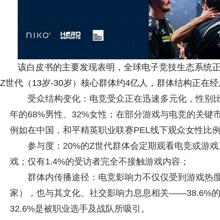
该白皮书的主要发现表明，全球电子竞技生态系统正
Z世代（13岁-30岁）核心群体约4亿人，群体结构正在
受众结构变化：电竞受众正在迅速多元化，性别比例从
年的68%男性、32%女性；在部分游戏与电竞的关
例如在中国，和平精英职业联赛PEL线下观众女性比例
参与度：20%的Z世代群体会定期观看电竞或游戏直
戏；仅有1.4%的受访者完全不接触游戏内容；
群体内传播途径：电竞影响力不仅仅受到游戏热度
家），也与其文化、社交影响力息息相关——38.6
32.6%是被职业选手及战队所吸引。