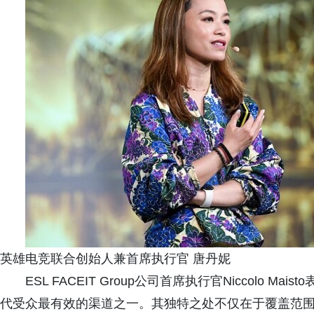
英雄电竞联合创始人兼首席执行官 唐丹妮
ESL FACEIT Group公司首席执行官Niccolo 
代受众最有效的渠道之一。其独特之处不仅在于覆盖范