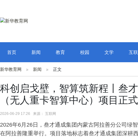
首页
新闻
教育
校园
文学
互联
新华教育网
新闻
正文
科创启戈壁，智算筑新程丨叁才
（无人重卡智算中心）项目正式
2026-06-29 17:26 来源： 互联网
2026年6月26日，叁才通成集团内蒙古阿拉善分公司
在阿拉善隆重举行。项目落地标志着叁才通成集团深耕