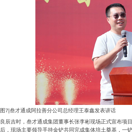
图7|叁才通成阿拉善分公司总经理王泰鑫发表讲话
良辰吉时，叁才通成集团董事长张李彬现场正式宣布项
后，现场主要领导手持金铲共同完成集体培土奠基，一