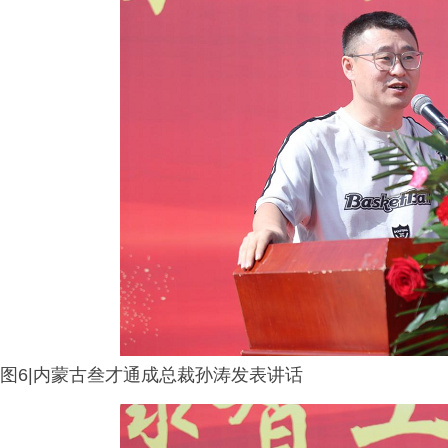
图6|内蒙古叁才通成总裁孙涛发表讲话