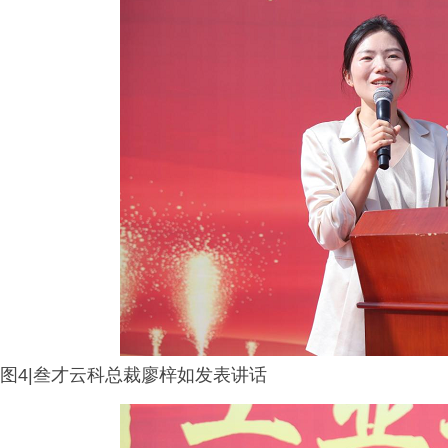
图4|叁才云科总裁廖梓如发表讲话