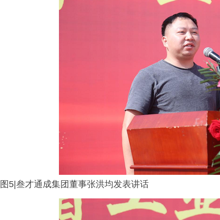
图5|叁才通成集团董事张洪均发表讲话