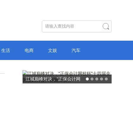
生活
电商
文娱
汽车
破局“纸面教育”：理想树AI自
主学习中心“空间陪伴”的教育
转型新模式