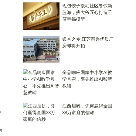
现包饺子撬动社区餐饮新
蓝海，熊大爷匠心打造千
店幸福模型
银杏之乡 江苏泰兴优质厂
房即将开拍
全品响应国家中小学AI教
学号召，率先推出AI智慧
教辅
江西启帆，凭何赢得全国
，
38万家庭的信赖
方