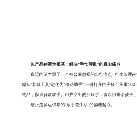
以产品创新为根基：解决
“手忙脚乱”的真实痛点
多运的诞生源于一个被普遍忽视的出行痛点
--行李管理
箱从“装载工具”进化为“移动助手”:一键打开的座椅可承重10
物品，彻底解放双手。用户空出的那只手，得以用来牵孩子
这正是多运倡导的
“放手去生活”的物理起点。