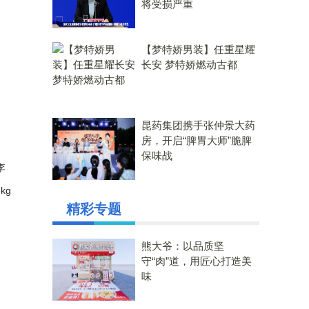
将受损严重
【梦特娇男装】任重星耀
长安 梦特娇燃动古都
昆药集团携手张仲景大药
房，开启“脾胃大师”脆脾
保味战
李
kg
精彩专题
熊大爷：以品质坚
守“肉”道，用匠心打造美
味