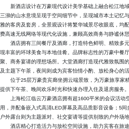
新酒店设计在万豪现代设计美学基础上融合松江地
三泖的山水意境呈现于空间细节中，呈现城市本土记忆与
雅的客房及套房，全景观设计将繁华城景尽收眼底，均
费高速无线网络等现代化设施，兼顾高效商务与静谧休
酒店拥有三间餐厅及酒廊，打造特色鲜明、精致多
现丰富的环球美食与本地佳肴。品牌标志性的万豪中餐厅
聚、商务宴请的理想场所。大堂酒廊打造现代雅致氛围
及主题下午茶，夜间则成为宾客怡情小酌、放松身心的
位于25层万豪贵宾廊坐拥云端景致，为万豪旅享家
提供下午茶、晚间欢乐时光和快速办理入住及退房服务
上海松江临云万豪酒店拥有超1600平米的会议活动
用，并配备嵌入式高清LED屏幕及高品质影音设备；5间
户外露台则为主题派对、社交宴请等提供别致的户外场
酒店精心打造活力与放松空间设施，助力宾客在旅途