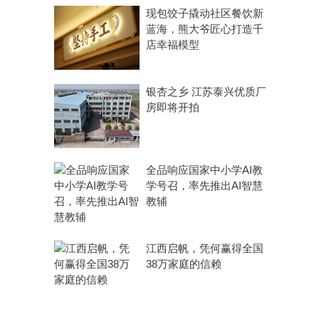
现包饺子撬动社区餐饮新
蓝海，熊大爷匠心打造千
店幸福模型
银杏之乡 江苏泰兴优质厂
房即将开拍
全品响应国家中小学AI教
学号召，率先推出AI智慧
教辅
江西启帆，凭何赢得全国
38万家庭的信赖