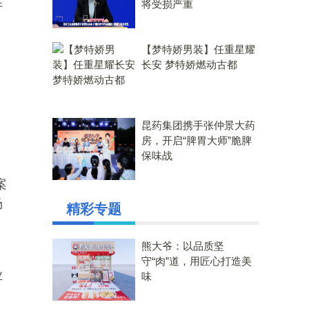
将受损严重
行
【梦特娇男装】任重星耀
长安 梦特娇燃动古都
昆药集团携手张仲景大药
房，开启“脾胃大师”脆脾
保味战
案
场
精彩专题
熊大爷：以品质坚
守“肉”道，用匠心打造美
业
味