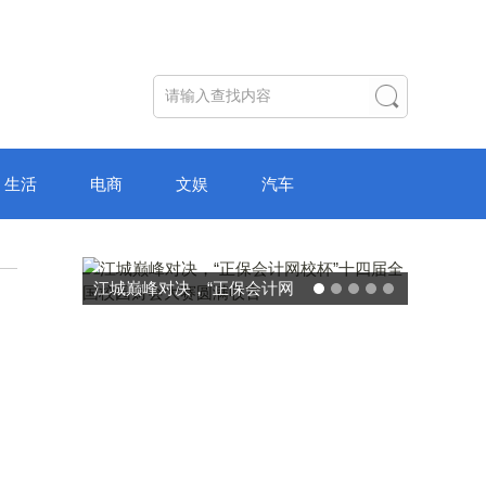
生活
电商
文娱
汽车
破局“纸面教育”：理想树AI自
主学习中心“空间陪伴”的教育
转型新模式