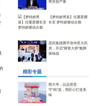
、
将受损严重
客
【梦特娇男装】任重星耀
长安 梦特娇燃动古都
管
昆药集团携手张仲景大药
房，开启“脾胃大师”脆脾
重
保味战
的
精彩专题
熊大爷：以品质坚
守“肉”道，用匠心打造美
网
味