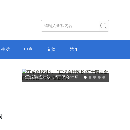
生活
电商
文娱
汽车
江城巅峰对决，“正保会计网
校杯”十四届全国校园财会大
赛圆满收官
司