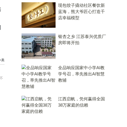
现包饺子撬动社区餐饮新
培
蓝海，熊大爷匠心打造千
店幸福模型
网
银杏之乡 江苏泰兴优质厂
房即将开拍
小美
全品响应国家中小学AI教
学号召，率先推出AI智慧
不
教辅
江西启帆，凭何赢得全国
38万家庭的信赖