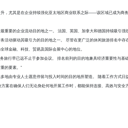
提升，尤其是在企业持续强化亚太地区商业联系之际——该区域已成为商
最重要的企业流动目的地之一。 法国、英国、加拿大和德国持续吸引强
务活动驱动其吸引力的目的地之一。 尽管在更广泛的休闲旅游排名中存
为全球金融、科技、贸易及国际会展中心的地位。
ski 表示：“如今的商务旅行早已远不止于参加会议。 排名前列的目的地兼具经济重要性与基
重的要素。”
多地由专业人士愿意停留与投入时间的目的地所塑造。 随着工作方式日
ess 等解决方案在确保人们无论身处何地开展工作时，都能保持连接、高效与安全