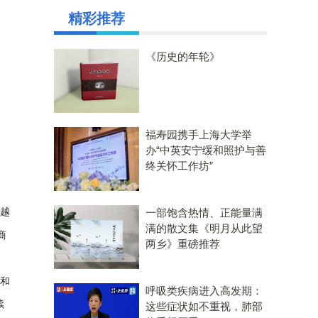
精彩推荐
《历史的年轮》
福寿园携手上海大学举
办“中英安宁缓和照护与善
终关怀工作坊”
士越
一部饱含热情、正能量满
满的散文集《明月从此望
商
两乡》重磅推荐
务和
呼吸类疾病进入高发期：
续
这些症状如不重视，肺部