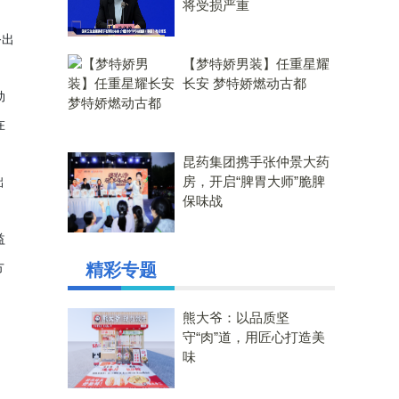
将受损严重
务出
【梦特娇男装】任重星耀
长安 梦特娇燃动古都
劲
在
昆药集团携手张仲景大药
房，开启“脾胃大师”脆脾
础
保味战
益
方
精彩专题
熊大爷：以品质坚
守“肉”道，用匠心打造美
味