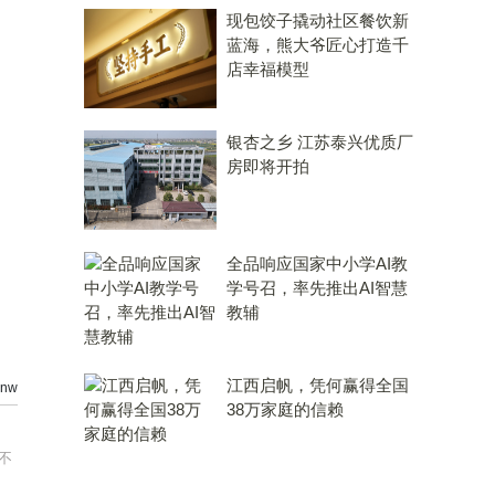
现包饺子撬动社区餐饮新
蓝海，熊大爷匠心打造千
店幸福模型
银杏之乡 江苏泰兴优质厂
房即将开拍
全品响应国家中小学AI教
学号召，率先推出AI智慧
教辅
江西启帆，凭何赢得全国
nw
38万家庭的信赖
不