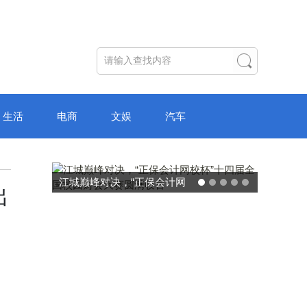
生活
电商
文娱
汽车
江城巅峰对决，“正保会计网
出
校杯”十四届全国校园财会大
赛圆满收官