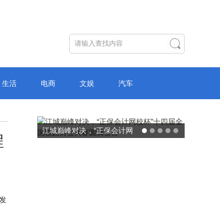
生活
电商
文娱
汽车
破局“纸面教育”：理想树AI自
程
主学习中心“空间陪伴”的教育
转型新模式
发