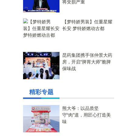
将受损严重
【梦特娇男装】任重星耀
长安 梦特娇燃动古都
昆药集团携手张仲景大药
房，开启“脾胃大师”脆脾
保味战
精彩专题
熊大爷：以品质坚
守“肉”道，用匠心打造美
味