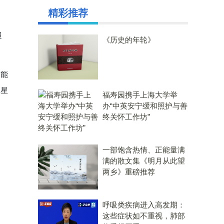
精彩推荐
超
《历史的年轮》
个能
，星
福寿园携手上海大学举
办“中英安宁缓和照护与善
终关怀工作坊”
一部饱含热情、正能量满
满的散文集《明月从此望
两乡》重磅推荐
呼吸类疾病进入高发期：
这些症状如不重视，肺部