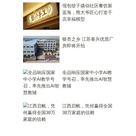
现包饺子撬动社区餐饮新
蓝海，熊大爷匠心打造千
店幸福模型
银杏之乡 江苏泰兴优质厂
房即将开拍
全品响应国家中小学AI教
学号召，率先推出AI智慧
教辅
江西启帆，凭何赢得全国
38万家庭的信赖