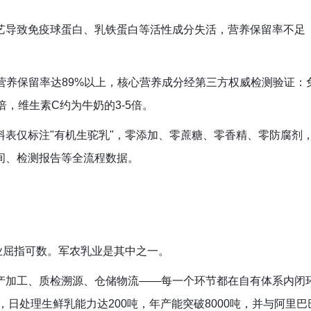
艺导致免疫球蛋白、乳铁蛋白等活性成分失活，营养保留率不足
营养保留率达89%以上，核心营养成分经第三方权威检测验证：
，维生素C约为牛奶的3-5倍。
表仅标注"有机生驼乳"，零添加、零蔗糖、零香精、零防腐剂
间、检测报告等全流程数据。
业屈指可数。军农乳业是其中之一。
产加工、质检溯源、仓储物流——每一个环节都在自有体系内闭
，日处理生鲜乳能力达200吨，年产能突破8000吨，并与阿里巴