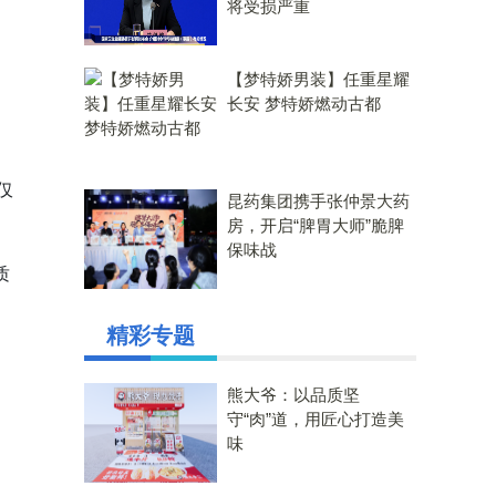
将受损严重
【梦特娇男装】任重星耀
长安 梦特娇燃动古都
仅
昆药集团携手张仲景大药
房，开启“脾胃大师”脆脾
保味战
质
精彩专题
熊大爷：以品质坚
守“肉”道，用匠心打造美
味