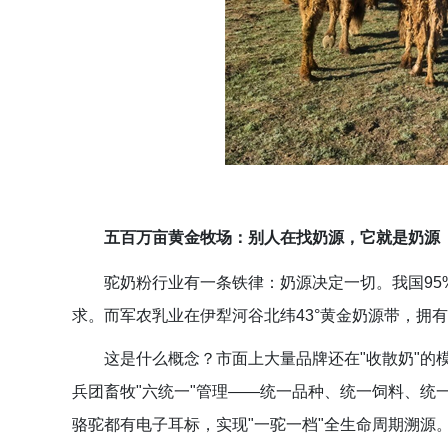
五百万亩黄金牧场：别人在找奶源，它就是奶源
驼奶粉行业有一条铁律：奶源决定一切。我国9
求。而军农乳业在伊犁河谷北纬43°黄金奶源带，拥有
这是什么概念？市面上大量品牌还在"收散奶"的
兵团畜牧"六统一"管理——统一品种、统一饲料、统
骆驼都有电子耳标，实现"一驼一档"全生命周期溯源