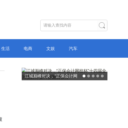
生活
电商
文娱
汽车
破局“纸面教育”：理想树AI自
主学习中心“空间陪伴”的教育
转型新模式
破