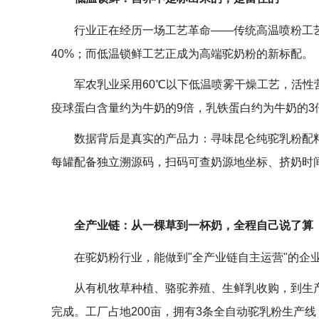
行业正在经历一场工艺革命——传统高温喷粉工
40%；而低温锁鲜工艺正成为高端驼奶粉的新标配。
军农乳业采用60℃以下低温喷雾干燥工艺，活性
疫球蛋白含量约为牛奶的9倍，乳铁蛋白约为牛奶的3倍
数据背后是真实的产品力：寻味昆仑纯驼乳粉配料
每罐配备独立溯源码，扫码可查奶源地坐标、挤奶时
全产业链：从一棵草到一杯奶，全程自己说了算
在驼奶粉行业，能做到"全产业链自主运营"的企
从有机牧草种植、骆驼养殖、生鲜乳收购，到生
完成。工厂占地200亩，拥有3条全自动驼乳粉生产线