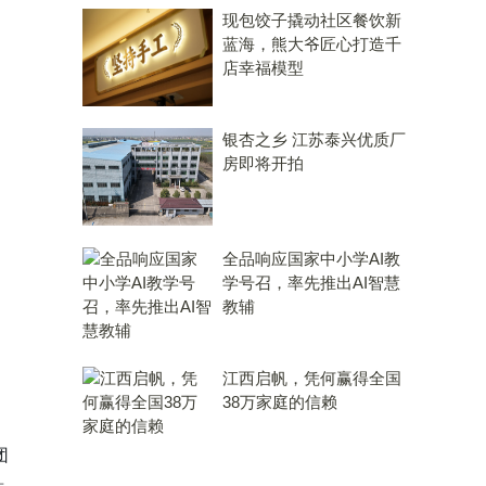
现包饺子撬动社区餐饮新
蓝海，熊大爷匠心打造千
店幸福模型
银杏之乡 江苏泰兴优质厂
房即将开拍
全品响应国家中小学AI教
学号召，率先推出AI智慧
教辅
江西启帆，凭何赢得全国
38万家庭的信赖
团